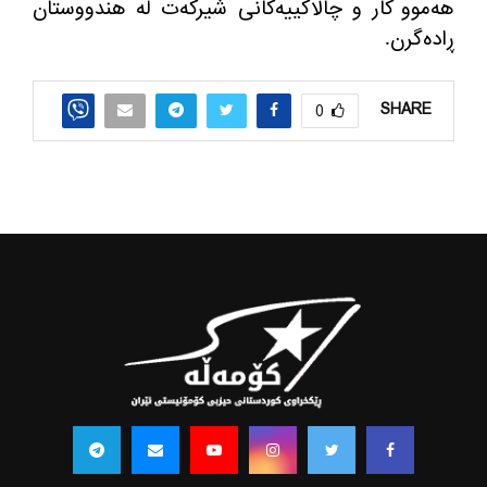
هه‌موو كار و چالاكییه‌كانی شیركه‌ت له‌ هندووستان
ڕاده‌گرن.
SHARE
0