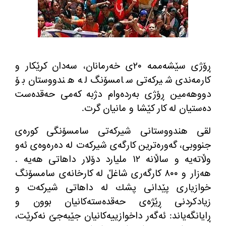
ڕۆژی سێشه‌ممه‌ ٢٠ی خه‌رمانان، سه‌دان کرێکار و
کارمەندی شیركه‌تی سامسۆنگ لە هندووستان بۆ
دووهه‌مین ڕۆژی به‌رده‌وام دژبه‌ كه‌می حه‌قده‌ست
ده‌ستیان له‌ كار كێشا و مانیان گرت.
لقی هندووستانی شیركه‌تی سامسۆنگی كوره‌ی
جنووبی، گه‌وره‌ترین كارگه‌ی شیركه‌ت له‌ ده‌ره‌وه‌ی ئه‌و
وڵاته‌یه و ساڵانه ١٢ ملیارد دۆلار داهاتی هه‌یه‌ .
هه‌زار و ٨٠٠ كارگه‌ری شاغڵ له‌ كارخانه‌ی سامسۆنگ
خوازیاری پێدانی پشك له‌ داهاتی شیركه‌ت و
زیادكردنی ڕێژه‌ی حه‌قده‌سته‌كانیان بوون و
ڕایانگه‌یاند: ئه‌گه‌ر داخوازییه‌كانیان جێبه‌جێ نه‌كرێت،