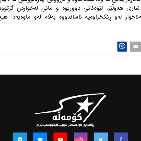
 شاری هه‌وڵێر، لێوه‌كانی دووریوه‌ و مانی له‌خواردن گرتووه‌
ى وەک پەناخواز له‌و ڕێكخراوه‌یه‌ ناساندووه‌ به‌ڵام له‌و ماوه‌یه‌دا هی