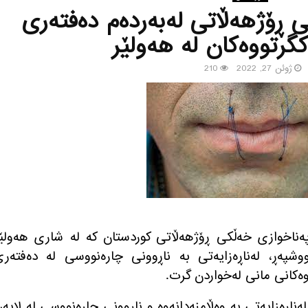
ڕۆژهه‌ڵاتی له‌به‌رده‌م ده‌فته‌ری
ه‌كگرتووه‌كان له‌ هه‌ولێر
ژوئن 27, 2022
210
” پەناخوازى خه‌ڵكی ڕۆژهەڵاتى کوردستان کە لە شارى هەولێ
ى ٣ی مانگی پووشپه‌ڕ، له‌ناڕه‌زایه‌تی به‌ ناڕوونی چاره‌نووسی له‌ ده‌فته‌ر
لێوەکانى مانى لەخواردن گرت.
 له‌ناڕه‌زایه‌تی به‌ وەڵامنەدانەوە و ناڕوونی چارەنووسی لە لایە