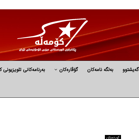
گه‌یشتوو
به‌لگه‌ نامه‌كان
گۆڤارەکان
بەرنامەکانی تلویزیونی ک
كوردستان