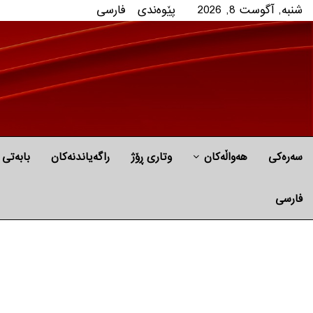
شنبه, آگوست 8, 2026
پێوه‌ندی
فارسی
سەرەکی
هه‌واڵه‌کان
وتاری ڕۆژ
راگه‌یاندنه‌كان
بابه‌تی 
فارسی