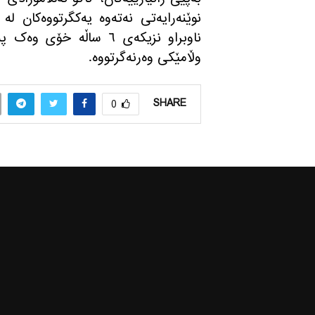
نوێنه‌رایه‌تی نەتەوە یەکگرتووەکان له‌
ناوبراو نزیکەى ٦ ساڵە خۆ
وڵامێكی وه‌رنه‌گرتووه‌.
SHARE
0