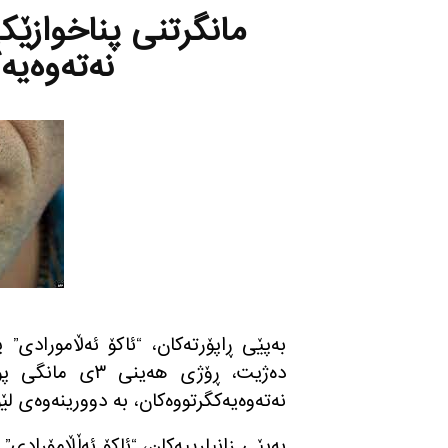
مانگرتنی پناخوازێكی 
نه‌ته‌وه‌ی
به‌پێی ڕاپۆرته‌كان، “ئاکۆ ئەڵامورادى
دەژیت، ڕۆژى هەین
نه‌ته‌وه‌یه‌كگرتووه‌كان، بە دوورینەوەى 
به‌پێی زانیارییه‌كان، “ئاكۆ ئه‌ڵڵامۆرادی”