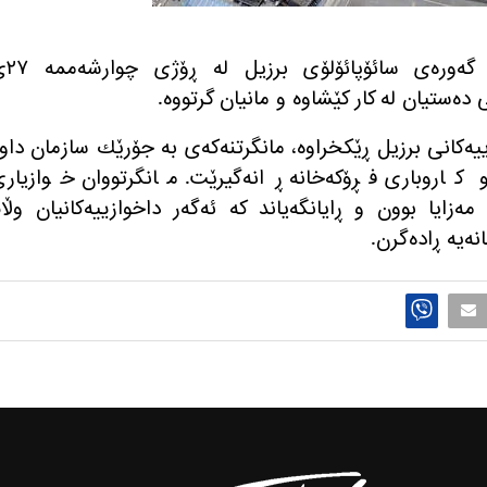
كرێكاران و كارمه‌ندانی فڕۆكه‌خانه‌ی
ه‌ستیان له‌ كار كێشاوه‌ و مانیان گرتووه‌.
كارییه‌كانی برزیل ڕێكخراوه‌، مانگرتنه‌كه‌ی به‌ جۆرێك سازمان داوه
 و كاروباری فڕۆكه‌خانه ڕانه‌گیرێت. مانگرتووان خوازیار
زایا بوون و ڕایانگه‌یاند‌ كه‌ ئه‌گه‌ر داخوازییه‌كانیان وڵا
نه‌یه‌ ڕاده‌گرن.