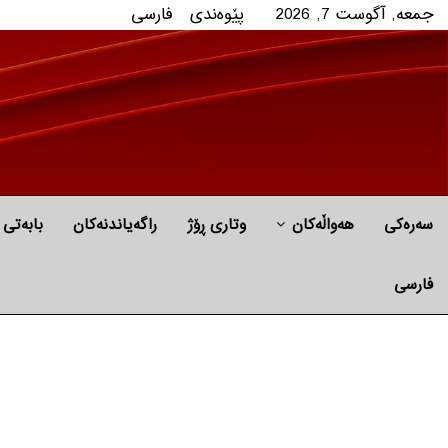
جمعه, آگوست 7, 2026
پێوه‌ندی
فارسی
سەرەکی
هه‌واڵه‌کان
وتاری ڕۆژ
راگه‌یاندنه‌كان
بابه‌تی 
فارسی