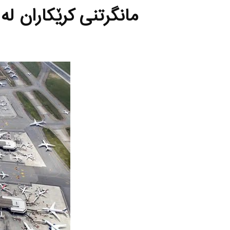
مانگرتنی كرێكاران له‌