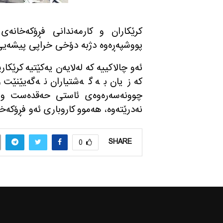
پووشپه‌ڕه‌وه‌ دژبه‌ دۆخی خراپی پیشه‌یی د
ئه‌و چالاكییه‌ كه‌ له‌لایه‌ن یه‌كێتیه‌ كرێ
كه‌ زیان به‌ گه‌شتیاران نه‌گه‌یێنێت
چوونه‌سه‌ره‌وه‌ی ئاستی حه‌قده‌ست و مه‌
نه‌درێته‌وه‌، هه‌موو كاروباری ئه‌و فڕۆكه‌خا
SHARE
0