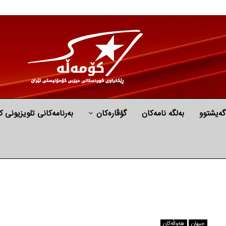
گه‌یشتوو
به‌لگه‌ نامه‌كان
گۆڤارەکان
بەرنامەکانی تلویزیونی ک
جیهان
هه‌واڵه‌کان