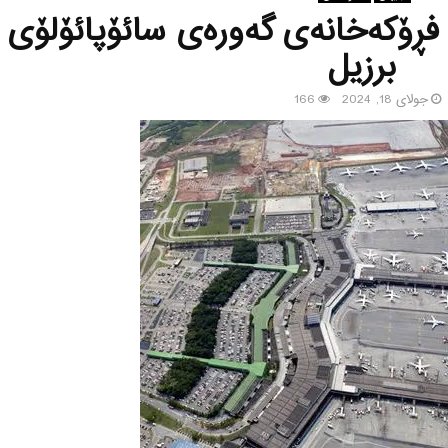
 فڕۆكه‌خانه‌ی گه‌وره‌ی سائۆپائۆلۆی
برزیل
جولای 18, 2024
166