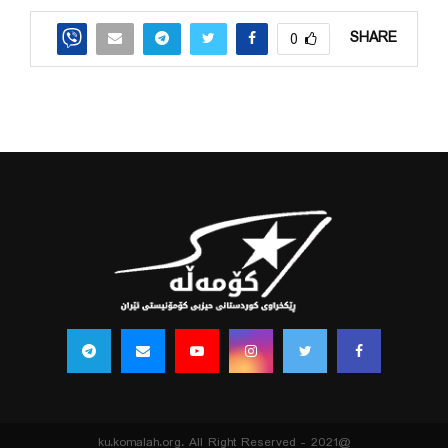
SHARE
0
@2021 - ku.komalah.org. All Right Reserved