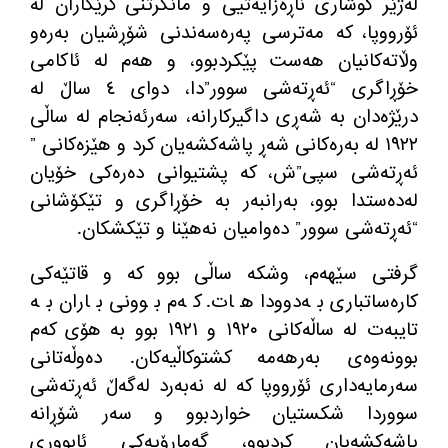
لەژێر گوشاری ناڕەزایەتیی و مانگرتنی كرێكاران لە
ئۆرووپا، كە مەترسی پەرەسەندنی شۆڕشیان بەرەو
وڵاتەكانیان هەست پێكردبوو، و هەم لە ئاكامی
خۆڕاگری “ئەڕتەشی سوور”دا، دوای ٤ ساڵ لە
درێژەدان بە شەڕی داگیركارانە، سەرئەنجام لە ساڵی
١٩٢٢ لە بەرەكانی شەڕ پاشەكشەیان كرد و هێزەكانی ”
ئەڕتەشی سپی”ش، كە پشتیوانی دەرەكی خۆیان
لەدەستدا بوو، بەرانبەر بە خۆڕاگری و تێكۆشانی
“ئەڕتەشی سوور” دەوامیان نەهێنا و تێكشكان.
گرفتی سێهەم، وشكە ساڵی بوو كە و قاتێەكی
كارەساتباری بەدوودا هات. كەم بوونی باران بە
تایبەت لە ساڵەكانی ١٩٢٠ و ١٩٢١ بوو بە هۆی كەم
بوونەوەی بەرهەمە كشتوكاڵیەكان. دەوڵەتانی
سەرمایەداری ئۆرووپا كە لە نەبەرد لەگەڵ ئەڕتەشی
سووردا شكستیان خواردبوو و سەر شۆڕانە
پاشەكشەیان كردبوو، گەمارۆیەكی ئابووری