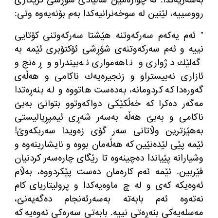
رووسییە، لێنین لە سوخەنرانیەكدا بەم بۆنەیەوە وتی:
” ئەم یەكەم سەركەوتنە هێشتا سەركەوتنی كۆتایی
نییە و ئەم سەركەوتنەی شۆڕشی ئۆكتۆبری ئێمە بە
گەلێك دژواری و ناهەمواری نەبیندراو و ڕەنج و
ئازاری نەبیستراو و زنجیرەیەك ناكامی و هەڵەی
گەورەدا كە كردومانە، بەدەست هاتووە و لە بنەڕەتدا
مەگەر دەكرا كە خەڵكێكی دواكەوتوو بتوانێ بەبێ
ناكامی و بەبێ هەڵە بەسەر شەڕی ئیمپڕیالیستی
بەهێزترین وڵاتانی سەر گۆی زەویدا سەربكەوێ!
ئێمە پێی لێدەنێین كە هەڵەمان بووە و نایشارینەوە و
وشیارانە پێیاندا دەچینەوە تا رێگای چارەسەر كردنیان
فێربین. ئێمە ئەم كارەمان دەست پێكردووە، بەڵام
ئەوەیكە كەی و لە چ ماوەیەكدا و پرولیتاریای كام
نەتەوە ئەم بابەتە بەسەرئەنجام دەگەیەنێ،
مەسلەیەكی بنەڕەتی نییە. بابەتی سەرەكی ئەوەیە كە