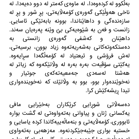
بەڵكوو لە كردەوەدا، لە ماوەی كەمتر لە دوو دەیەدا، لە
ناخی هەوڵێكی گەورەی كۆمەڵایەتی، پڕ شور و پڕ لە
سازەندەگی و داهاێناندا، بوونە بابەتێكی ئاسایی.
زانست و فەن بە شێوەیەكی بێ وێنە پەرەیان سەند.
داهێنان و كەشفی گەورەی زانستی بە
دەستكەوتەكانی بەشەریەتەوە زیاد بوون، برسیەتی،
لەش فرۆشی و ئیعتیاد لە كۆمەڵگەدا سڕایەوە.
یەكێتی سۆڤیەت بەرە بەرە لە وڵاتێكەوە كە زیاتر لە
هەشتا لەسەدی جەمعیەتەكەی جوتیار و
نەخوێندەوار بوو، بوو بە وڵاتێك كە نەخویندەواری
تیدا ڕیشەكێش كرا.
دەسەڵاتی شوڕایی كرێكاران بەخێرایی مافی
یەكسانی ژنان و پیاوانی بەتەواوەتی لە گشت بوارە
ئابووری، كۆمەڵایەتی و بنەماڵەییەكاندا كردە یاسایی و
خستیە بواری جێبەجێكردنەوە. مەزهەبی بەتەواوی