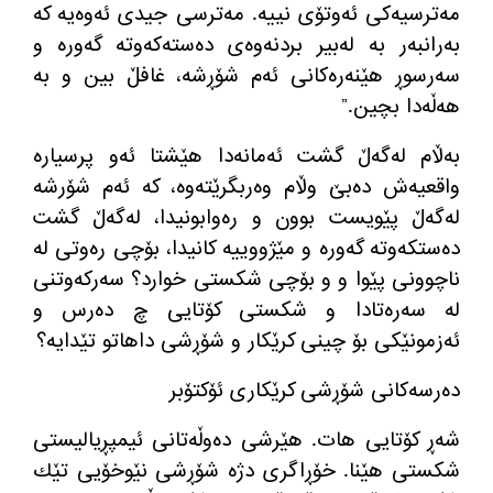
مەترسیەكی ئەوتۆی نییە. مەترسی جیدی ئەوەیە كە
بەرانبەر بە لەبیر بردنەوەی دەستەكەوتە گەورە و
سەرسوڕ هێنەرەكانی ئەم شۆڕشە، غافڵ بین و بە
هەڵەدا بچین.”
بەڵام لەگەڵ گشت ئەمانەدا هێشتا ئەو پرسیارە
واقعیەش دەبێ وڵام وەربگرێتەوە، كە ئەم شۆرشە
لەگەڵ پێویست بوون و رەوابونیدا، لەگەڵ گشت
دەستكەوتە گەورە و مێژووییە كانیدا، بۆچی رەوتی لە
ناچوونی پێوا و و بۆچی شكستی خوارد؟ سەركەوتنی
لە سەرەتادا و شكستی كۆتایی چ دەرس و
ئەزمونێكی بۆ چینی كرێكار و شۆڕشی داهاتو تێدایە؟
دەرسەكانی شۆڕشی كرێكاری ئۆكتۆبر
شەڕ كۆتایی هات. هێرشی دەوڵەتانی ئیمپڕیالیستی
شكستی هێنا. خۆڕاگری دژە شۆڕشی نێوخۆیی تێك