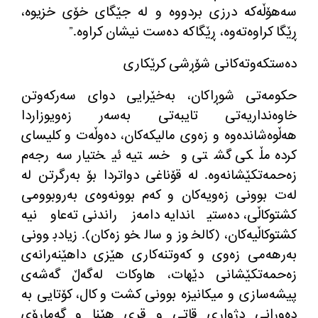
سەهۆڵەكە درزی بردووە و لە جێگای خۆی خزیوە،
ڕێگا كراوەتەوە، ڕێگاكە دەست نیشان كراوە.”
دەستكەوتەكانی شۆڕشی كرێكاری
حكومەتی شوڕاكان، بەخێرایی دوای سەركەوتن
خاوەنداریەتی تایبەتی بەسەر زەویوزاردا
هەڵوەشاندەوە و زەوی مالیكەكان، دەوڵەت و كلیسای
كردە مڵكی گشتی و خستیە ئیختیار سەرجەم
زەحمەتكێشانەوە. لە قۆناغی دواتردا بۆ بەرگرتن لە
لەت بوونی زەویەكان و كەم بوونەوەی بەروبوومی
كشتوكاڵی، دەستیاندایە دامەزراندنی تەعاونیە
كشتوكاڵیەكان، (كالخوز و سالخوزەكان). زیادبوونی
بەرهەمی زەوی و كەوتنەكاری هێزی داهێنەرانەی
زەحمەتكێشانی دێهات، هاوكات لەگەڵ گەشەی
پیشەسازی و میكانیزە بوونی كشت و كال، كۆتایی بە
دەورانی دژواری قاتی و قڕی هێنا و گەمارۆی