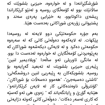
شۆڕشگێڕانەدا و لە خوارەوە، حیزبی بلشوێك كە
ساڵانێك بوو لە كۆمەڵگای روسیە و لەنێو كرێكاراندا
ڕیشەی داكوتابوو، بە خێرایی پەرەی سەند و
پشتیوانی زۆربەی شوڕاكانی بەدەست هێنا.
بەم جۆرە حكومەتێكی دوو لایەنە لە روسیەدا
پێكهات. لە لایەكەوە دەوڵەتی كاتی كە لە سەرەوە
حكومەتی دەكرد و لە لایەكی دیكەشەوە شوڕاكان كە
بەڕێوەبردنی كۆمەڵگایان لە خوارەوە لەدەست دا بوو.
لە مانگی ئاوریلی ئەو ساڵەدا “ویلادیمیر لنین”
ڕێبەری حیزبی بلشویك لە تەبعید گەڕایەوە بۆ
روسیە. بلشویكەكان بە ڕێبەریی لنین دروشمگەلی:
“ئاشتی دەسبەجێ”، “هەموو دەسەڵات بۆ شوڕاكان”،
“كۆنترۆڵی ناوەندەكانی كار لە لایەن كرێكارانەو”،
هێنایە گۆڕێ و ڕایانگەیاند كە ” زەوی هی ئەو كەسێە
كە كاری لەسەر دەكات”. دەوڵەتی كاتی كەوتە دژایەتی