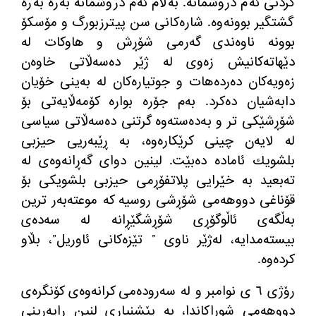
كردنی ئەم دروشمانە. بەڵام ئەم دروشمانە بەرە بەرە
گشتگیر بوونەوە. شارەكانی سن پیترزبورگ و مۆسكۆ
بوونە ناوەندی گەرمی شۆڕش و هاوكات لە
دێهاتەكانیش زەوی لە ژێر دەسەڵاتی خاوەن
زەویەكان دەردەهات و جوتیارەكان لە بەینی خۆیان
دابەشیان دەكرد. بەم جۆرە بوارە كۆمەڵایەتی بۆ
شۆڕشێكی تر و بەدەستەوە گرتنی دەسەڵاتی سیاسی
لە لایەن چینی كرێكارەوە، بە ڕێبەریی حیزبی
بلشویك ئامادە دەبێت. لینین دوای گەڕانەوەی لە
تەبعید بە خێرایی پلاتفۆڕمی حیزبی بلشویكی بۆ
قۆناغی دووهەمی شۆڕشی روسیە كە موعتەبەر ترین
بەڵگەی ئاڵوگۆڕی شۆڕشگێڕانە لە سەدەی
بیستەمدایە، لەژێر ناوی ” تێزەكانی ئاوریل”، بڵاو
كردەوە.
رۆژی ٦ ی نوامبر و لە سەرودەمی كرانەوەی كۆنگرەی
دووهەمی شوڕاكاندا، بە پێشنیاری لنین راپەرینی