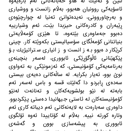
لنین و گەلێك لە هاو خەباتەكانی لەم بارەیەوە
ئاسۆیەكی روونیان هەبوو، بەڵام زانست و ووشیاری
و بەرچاوروونی، نەیدەتوانێ تەنیا لە چوارچێوەی
ڕێبەران و كادرەكانی حیزبدا بێت، ئەم وشیارییە
دەبوو جەماوەری بێتەوە، تا هێزی كۆمەڵایەتی
بنیاتنانی كۆمەڵگای سۆسیالیستی بكەوێتە كار. چینی
كرێكار دەبوو بە زانست و زانیاری ستراتیژیك بۆ
پێكهێنانی ئاڵوگۆڕێكی ئابووری، لەسەر بنچینەی
بەرنامەیەكی كۆمۆنیستی، كە ئەزمونێكی بە تەواوی
نوێ بوو، تەیار بكرایە. لە ساڵەكانی دەیەی بیستی
سەدەی ڕابردو دا گەلێك قسە و باس لەسەر ئەم
بابەتە لە نێو بولشویەكەكان و تەنانەت لەنێو
كۆمۆنیستەكان لە ئاستی جیهانیدا دەستی پێكردبوو.
داوەری سەبارەت بە لایەنەكانی ئەم دیباتە كاری ئەم
وتارە كورتە نییە. بەڵام لە كۆتاییدا ئەوە ئۆلگوی
ئابووری بە پیشەسازی بوون و گەشەی