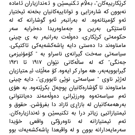
كرێكارییەكان”، بەڵام تكنیسێن و ئەندازیاران ئامادە
نەبوون كە شارەزایی و تواناییەكانیان بخەنە ئیختیار
ئەو كۆمیتانەوە. لە بەرانبەر ئەو گوشارانە كە لە
ئاستێكی بەرین و جەماوەریدا دەخرایە سەر
حكومەتی كرێكاری، دەوڵەت بەرانبەر بە ی چینی
مامناوەند دا دەستی دایە پاشەكشەیەكی تاكتیكی.
سیاسەتی سەخت گیرانەی ناسراو بە ” كۆمۆنیزمی
جەنگی” كە لە ساڵەكانی نێوان ١٩١٧ تا ١٩٢١
گیرابوویەبەر، هەموار كرایەوە. كۆمەڵێك ئیمتیازیان
لەژێر ناوی ” سیاسەتی نوێی ئابووری”، دایە چینی
مامناوەند تا گۆشارەكانیان پوچەڵ بكرێتەوە. بە هۆی
ئەم سیاسەتەوە وەرزێرانی دەوڵەمەند دەیانتوانی
بەرهەمەكانیان لە بازاڕی ئازاد دا بفرۆشن. حقوق و
ئیمتیازاتیی زیاتر درا بە تكنیسێن و ئەندازیارەكان.
ئەم ئیمتیازانە لە ناوەرۆكی واقعی خۆیدا
سەرمایەدارانە بوون و لە واقیعدا پاشەكشەیەك بوو