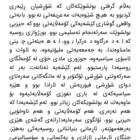
بەڵام گرفتی بولشوێكەكان كە شۆڕشیان ڕێبەری
كردبوو بە هیچ شێوەیەك مەعریفەتی نەبوو. بابەتی
واقعی گوشاری كێشەیەكی كۆمەڵایەتی بوو كە حیزبی
بولشوێك سەرئەنجام تەسلیمی بوو. بورژوازی روسیە
كە لە دەرگاوە دەركرا بوو، لە هەیئەتی چینی
مامناوەندا، بە جەمعەیەتی ملیۆنیەوە، بە ئاوات و
ئاسۆی سیاسیەوە، حوزوری مادی خۆی لە كۆمەڵگای
روسیەدا پارستبوو. ئەم كێشەیە تەنانەت بەر لە
سەركەوتنی شۆڕشی ئۆكتۆبر و لە مانگەكانی سەرەتای
دوای شۆڕشی فیوریەش لە ئارادا بوو و هێزە
سیاسیەكەی لە باری نفوزی كۆمەڵایەتیەوە بۆ
ماوەیەك لە بولشویكەكان زیاتر بوو. لەم كێشەیەدا كە
هەم نەزەری، هەم كۆمەڵایەتی و هەم ناوخۆیی
حیزبی بوو، ئۆلگوی سەرمایەدارانەی گەشەی هێزی
بەرهەمهێنەر، ئاڕمانی بنیاتنانی روسیەیەكی بەهێز،
جێگای ئارمانی ئازادی و یەكسانی و سۆسیالیزمی