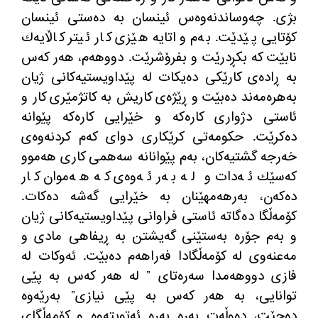
بژی. چەوساندنەوەس ئینسان بە دەستی ئینسان
كۆتایی پێدێت. بەم واتایە هێزی كار ئیتر كاڵایەك
نابێت كە بكڕدرێت و بفرۆشرێت. دووهەم، هەر كەس
بە ڕادەی كارێكی دەیكات لە پێداویستیەكانی ژیان
بەهرەمەند دەبێت و ڕێژەی كاریش بە كاتژمێری كار و
ئاستی دژواری كارەكە و خێرایی كارەكە پێوانە
دەكرێت. حكومەتی كرێكاری دوای كەم كردنەوەی
خەرجە گشتیەكان، بەم پێوانانە سەهمی كاری هەموو
كەسێك ئەدات و لە بەر ئەوەی كە هەموان كار
دەكەن، بەرهەمهێنان بە خێرایی گەشە دەكات.
كۆمەڵگا دەگاتە ئاستی فراوانی پێداویستیەكانی ژیان
و بەم جۆرە بەستێنی گەیشتن بە ڕیفاهی مادی و
مەعنەوی لە كۆمەڵگادا فەراهەم دەبێت. ئەوكات لە
فازی دووهەمدا سەرەتای ” لە هەر كەس بە پێی
توانایی، بە هەر كەس بە پێی نیازی” بەرێەوە
دەچێت، دەوڵەت بەرە بەرە ئەتویتەوە و كۆمەڵگای