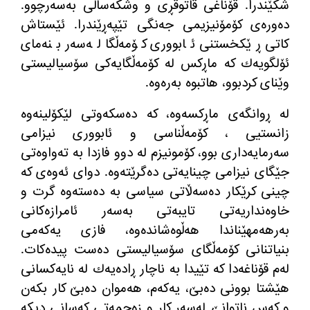
شكێندرا. قۆناغی قاتوقڕی و وشكەساڵی بەسەرچوو.
دەورەی كۆمۆنیزیمی جەنگی تێپەڕێندرا. ئێستاش
كاتی ڕێكخستنی ئابووری كۆمەڵگا لەسەر بنەمای
ئۆلگویەك كە ماڕكس لە كۆمەڵگایەكی سۆسیالیستی
وێنای كردبوو، هاتبوە بەرەوە.
لە ڕوانگەی ماڕكسەوە، كە دەسكەوتی لێكۆلینەوە
زانستیی ، كۆمەڵناسی و ئابووری نیزامی
سەرمایەداری بوو، كۆمونیزم لە دوو فازدا بە تەواوەتی
جێگای نیزامی چینایەتی دەگرێتەوە. دوای ئەوەی كە
چینی كرێكار دەسەڵاتی سیاسی بە دەستەوە گرت و
خاوەنداریەتی تایبەتی بەسەر ئامرازەكانی
بەرهەمهێناندا هەڵوەشاندەوە، فازی یەكەمی
بنیاتنانی كۆمەڵگای سۆسیالیستی دەست پیدەكات.
لەم قۆناغەدا كە تێیدا بە ناچار ڕادەیەك لە نایەكسانی
هێشتا بوونی دەبێ، یەكەم، هەموان دەبێ كار بكەن
و كەس ناتوانێ لەسەر كار و زەحمەتی كەسانی دیكە