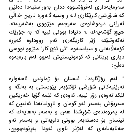
سەرمایەداری نەفرۆشتووە ددان بەوراستیەدا دەنێن
كە شۆڕشی كرێكاری لە روسیە گەورە ترین خاڵی
ئەرێنی درەوشاوەی سەرجەم مێژووی بەشەریەتە.
هیچ گۆشەیەك لە دنیادا بوونی نییە كە بە جۆرێك
نەكەوتبێتە ژێر كاریگەری ئەم رووداوە گەورە
كۆمەڵایەتی و سیاسیەوە. “ئی ئێچ كار” مێژوو نووسی
دیاری بریتانی كە كومونیستیش نەبوو لەم بارەیەوە
دەڵێ:
” لەم رۆژگارەدا، ئیسنان بۆ ژماردنی ئاسەوارە
نەرێنیەكانی شۆڕشی ئۆكتۆبەر پێویستی بە بەلگە و
لێكدانەوەی زۆر نییە. ئەوەی كە ئێمە گۆیا خەریكین
سەرپۆش بەسەر ئەو گومان و ناڕونیانەدا ئەنیین كە
لە پەروەندەی شۆڕشدا هەن و بەسەر بەهایەك كە
ئینسان بۆ دەستەبەر بوونی داویەتی و بەسەر ئەو
جەنایەتانەی كە لەژێر ناوی ئەودا بەڕێوەچوون،