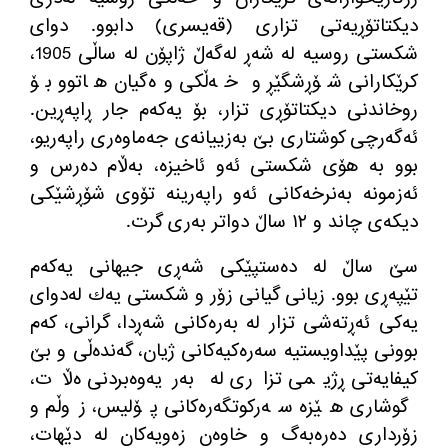
دیكتاتۆڕیەتی تزاری (قەیسری) دابوو. دوای
شكستی روسیە لە شەڕ لەگەڵ ژاپۆن لە ساڵی 1905،
كرێكارانی شۆڕشگێڕ و خەڵكی وەگیان هاتوو بۆ
روخاندنی دیكتاتۆڕی تزار، بۆ یەكەم جار ڕاپەڕین.
ئەگەرچی كوشتاری بێ بەزییانەی جەماوەری راپەریو،
بوو بە هۆی شكستی ئەو ئاخیزە، بەڵام دەرس و
ئەزمونە بەنرخەكانی ئەو راپەرینە تۆوی شۆڕشێكی
دیكەی چاند و ١٢ ساڵ دواتر بەری گرت.
سێ ساڵ لە دەستپێكی شەڕی جیهانی یەكەم
تێپەڕی بوو. زیانی گیانی زۆر و شكستی یەك لەدوای
یەكی ئەڕتەشی تزار لە بەرەكانی شەڕدا، گرانی، كەم
بوونی پێداویستیە سەرەكیەكانی ژیان، گەندەڵی و بێ
كیفایەتی ڕژیمی تزاری لە بەریەوەبردنی ەڵات،
گوشاری هێزە سەركوتگەرەكانی پۆلیس، زوڵم و
زۆرداری دەرەبەگ و خاوەن زەویەكان لە دێهات،