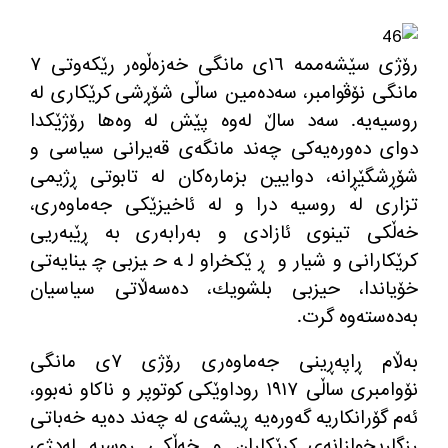
رۆژی سێشەممە ١٦ی مانگی خەزەڵوەر رێكەوتی ٧
مانگی نۆڤوامبر، سەدەمین ساڵی شۆڕشی كرێكاری لە
روسیەیە. سەد ساڵ لەوە پێش لە وەها رۆژێكدا
دوای دەورەیەكی چەند مانگەی قەیرانی سیاسی و
شۆڕشگێڕانە، دوایین بزمارەكان لە تابوتی ڕژیمی
تزاری لە روسیە درا و لە ئاخیزێكی جەماوەری،
خەڵكی تینوی ئازادی و بەرابەری بە ڕێبەریی
كرێكارانی وشیار و ڕێكخراو لە حیزبی چینایەتی
خۆیاندا، حیزبی بلشویك، دەسەڵاتی سیاسیان
بەدەستەوە گرت.
بەڵام ڕاپەڕینی جەماوەری رۆژی ٧ی مانگی
نۆوامبری ساڵی ١٩١٧ روداوێكی كوتوپر و ناكاو نەبوو،
ئەم گۆرانكاریە گەورەیە ڕیشەی لە چەند دەیە خەباتی
رزگاریخوازانەی كرێكاران و خەڵكی روسیە لەدژی