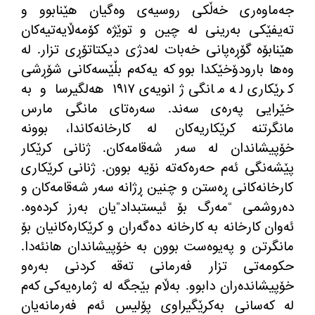
جەماوەری خەڵكی روسیەی وەگیان هێنابوو و
تەیفێكی بەرینی لە چین و توێژە كۆمەڵایەتیەكان
هێنابۆە گۆڕەپانی خەبات لەدژی دیكتاتۆڕی تزار. لە
وەها بارودۆخێكدا بوو كە یەكەم بڵێسەكانی شۆڕشی
كرێكاری لە مانگی ژانویەی ١٩١٧ هەلگیرسا و بە
خێرایی پەرەی سەند. سەرەتای مانگی مارس
مانگرتنە كرێكاریەكان لە كارخانەكاندا، بوونە
خۆپیشاندان لە سەر شەقامەكان. ژنانی كرێكار
پێشەنگی ئەم حەرەكەتە نۆیە بوون. ژنانی كرێكاری
كارخانەكانی ڕەستن و چنین ڕژانە سەر شەقامەكان و
دەروشمی “مەرگ بۆ ئیستبداد”یان بەرز كردەوە.
ئەوان كارخانە بە كارخانە دەگەران و كرێكارەكانیان بۆ
مانگرتن و پەیوەست بوون بە خۆپیشاندان هانئەدا.
حكومەتی تزار فەرمانی تەقە كردنی بەرەو
خۆپیشاندەران دابوو. بەڵام بێجگە لە ژمارەیەكی كەم
لە كەسانی بەكرێگیراوی پۆلیس ئەم فەرمانەیان