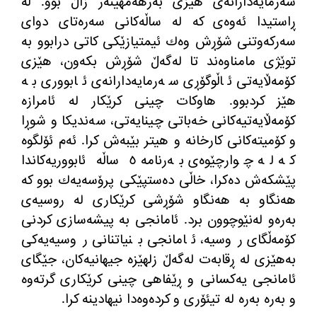
سەرمایەدارانەی هێزی بەرهەمهێنەر زاڵ بوو. لە
ڕاستیدا ئەوەی كە لە ساڵەكانی سەرەتای دوای
سەركەوتنی شۆڕش وەك ئیمتیازێكی كاتی درابوو بە
توێژی مامناوەند تا لەگەڵ شۆڕش بكەون، هێزی
كۆمەڵایەتی ئاڵوگۆڕی سەرمایەدارانەی ئابووری بە
هێز كردبوو. هاوكات چینی كرێكار لە ئامرازە
كۆمەڵایەتیەكانی خەباتی چینایەتی، سەندیكا و شوڕا
و كۆمیتەكانی كارخانە و هیتر بێبەش كرا. ئەم ئۆلگوە
كە لە چوارچێوەی بەرنامە ٥ ساڵە ئابووریەكاندا
پێشكەش دەكرا، خاڵی دەستپێكی پرۆسەیەك بوو كە
هەنگاو بە هەنگاو شۆڕشی كرێكاری لە روسیەی
بەرەو لەنێوچوون برد. ئامانجی بە پیشەسازی كردنی
كۆمەڵگای روسیە، ئامانجی بنیاتنانی روسیەیەكی
بەهێزی لە ڕقابەت لەگەڵ زلهێزە جیهانیەكان، جێگای
ئامانجی یەكسانی و ڕێفاهی چینی كرێكاری گرتەوە
و بەرە بەرە لە تیئۆری و كردەوەدا نیهادینە كرا.