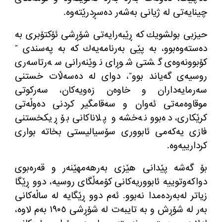
چینایەتی لە ژیانی بەشەر دەسڕدرێتەوە.
حیزبی بولشویك كە ڕێبەرایەتی شۆڕشی ئۆكتۆبری بە
دەستەوەبوو، بە پێی بەرنامەیەك كە بە پەسندی ”
كۆبوونەوەی گشتی شوڕای نوێنەرانی سەرتاسەری
روسیەی گەیاند بوو”، دوای لە دەسەڵات خستنی
سەرمایەداران و خاوەن زەویەكان، سەركوتی
موقاوەمەتی ئەوان و سەقامگیر كردنی دەوڵەتی
كرێكاری، دەبوو نەخشە و پلاناكانی بۆ ڕیكخستنی
فازی یەكەمی ئابووری سۆسیالیستی بخاتە بواری
كردارییەوە.
بۆ گەشە پێدانی هێزی بەرهەمهێنەر و قەرەبوی
دواكەوتوییە ئابووریەكانی كۆمەڵگای روسیە، دوو ڕێگا
زیاتر لەبەردەمدا نەبوو. ئەم دوو ڕێگایە لە ساڵەكانی
بەر لە شۆڕش و بە تایبەت لە شۆڕشی ١٩٠٥ بەم لاوە،