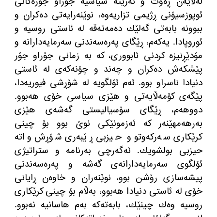
لەلایەن ڕەوت و نەریتە سیاسیە جۆراو جۆرەكانی
ئوپوزسیۆنی ڕژیمی تزاریەوە، نوێنەرایەتی دەكران و
ببوونە بابەتی گەلێك دەمەتەقە لە ئاستی روسیە و
ئوروپادا. یەكەم، ڕێگای پەرەسەندنی سەرمایەدارانە و
مۆدێڕنیزە كردنی ئابووری، كە بە زمانی جۆراو جۆر
پێشكەش دەكران و چەند و چۆنەكەی لە ئاستی
دنیادا ناسراو بوو. ئەم ئۆلگویە لە شۆڕشی فیوریەدا،
پێگەی كۆمەڵایەتی و هێزی سیاسی خۆی هەبوو.
دووهەم، ڕێگای سۆسیالیستی گەشەی هێزی
بەرهەمهێنەر كە ئەزمونێكی نوێ بوو بۆ چینی
كرێكاری سەركەوتو و حیزبی ڕێبەری شۆڕش واتە
حیزبی بولشویك. ئەگەرچی بەرنامە و ستراتیژی
ئۆلگوی سەرمایەدارانەی گەشە و پەرەسەندنی
پیشەسازی رۆشن بوو، نوێنەران و خاوەن ڕایانی
خۆی لە ئاستی دنیادا هەبوو، بەڵام بۆ چینی كرێكاری
روسیە وەك چینێك، بابەتەكە بەم هاسانیە نەبوو.