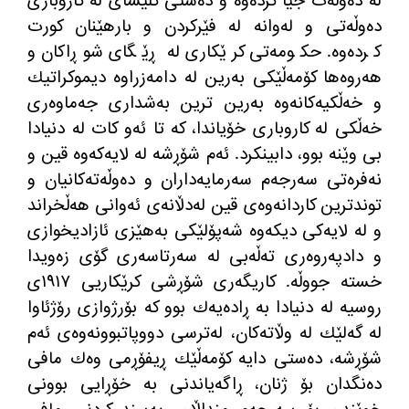
لە دەوڵەت جیا كردەوە و دەستی كلیسای لە كاروباری
دەوڵەتی و لەوانە لە فێركردن و بارهێنان كورت
كردەوە. حكومەتی كرێكاری لە ڕێگای شوڕاكان و
هەروەها كۆمەڵێكی بەرین لە دامەزراوە دیموكراتیك
و خەڵكیەكانەوە بەرین ترین بەشداری جەماوەری
خەڵكی لە كاروباری خۆیاندا، كە تا ئەو كات لە دنیادا
بی وێنە بوو، دابینكرد. ئەم شۆڕشە لە لایەكەوە قین و
نەفرەتی سەرجەم سەرمایەداران و دەوڵەتەكانیان و
توندترین كاردانەوەی قین لەدڵانەی ئەوانی هەڵخراند
و لە لایەكی دیكەوە شەپۆلێكی بەهێزی ئازادیخوازی
و دادپەروەری تەڵەبی لە سەرتاسەری گۆی زەویدا
خستە جووڵە. كاریگەری شۆڕشی كرێكاریی ١٩١٧ی
روسیە لە دنیادا بە ڕادەیەك بوو كە بۆرژوازی رۆژئاوا
لە گەلێك لە وڵاتەكان، لەترسی دووپاتبوونەوەی ئەم
شۆڕشە، دەستی دایە كۆمەڵێك ڕیفۆڕمی وەك مافی
دەنگدان بۆ ژنان، ڕاگەیاندنی بە خۆڕایی بوونی