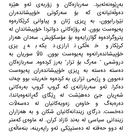
بەڕێوەنەئەبرد. سەربازەكان و زۆربەی ئەو هێزە
دەوڵەتیانەی كە بۆ سەركوتی خۆپیشاندەران
نێردرابوون، بە ڕیزی ژنان و پیاوانی كرێكارەوە
پەیوەست بوون. لە رۆژەكانی دواتردا خۆپیشاندان لە
پتروگرادەوە گۆازرایەوە بۆ مۆسكۆیش. سەدان هەزار
كرێكار و خەڵكی نارازی دیكە بە ڕیزی
خۆپیشاندەرانەوە پەیوەست بوون. ئاڵا سوریان بە
دروشمی ” مەرگ بۆ تزار” بەرز كردەوە. سەربازەكان
دەستە دەستە بە ڕیزی خۆپیشاندەران پەیوەست
دەبوون و ڕژیمی تزاری بە كردەوە خەریك بوو چەك
دەكرا. ئەو سەربازانەی كە گروپ گروپ بەرەكانی
شەڕیان جێ دەهێشت لە ڕێگای گەڕانەوەیاندا،
دەرەبەگ و خاوەن زەویەكانیان لە دەسەڵات
دەخست. درگای زیندانەكانیان شكان و بە هەزاران
زیندانی سیاسی لە بەند ئازاد كران. لە ماوەی كەمتر
لە دوو حەفتە لە دەستپێكی ئەو راپەرینە، بنەماڵەی