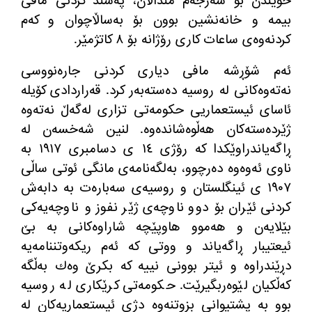
خوێندن بۆ سەرجەم منداڵان، پەسند كردنی مافی
بیمە و خانەنشین بوون بۆ بەساڵاچوان و كەم
كردنەوەی ساعات كاری رۆژانە بۆ ٨ كاتژمێر.
ئەم شۆڕشە مافی دیاری كردنی جارەنووسی
نەتەوەكانی لە روسیە دەستەبەر كرد. قەراردادی كۆیلە
ئاسای ئیستعماریی حكومەتی تزاری لەگەڵ نەتەوە
ژێردەستەكان هەڵوەشاندەوە. لنین شەخسەن لە
ڕاگەیاندراوێكدا كە رۆژی ١٤ ی دسامبری ١٩١٧ بە
ناوی ئەوەوە دەرچوو، بەلگەنامەی مانگی ئوتی ساڵی
١٩٠٧ ی ئینگلستان و روسیەی سەبارەت بە دابەش
كردنی ئێران بۆ دوو ناوچەی ژێر نفوز و ناوچەیەكی
بێلایەن و هەموو هاوپێچە شاراوەكانی بە بێ
ئیعتیبار ڕاگەیاند و ووتی كە ئەم ریكەوتننامەیە
دڕێندراوە و ئیتر بوونی نییە كە بكرێ وەك بەڵگە
كەڵكیان لێوەربگیرێت. حكومەتی كرێكاری لە روسیە
بوو بە پشتیوانی بزوتنەوە دژی ئیستعماریەكان لە