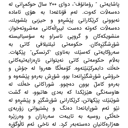
پاشایەتی ” رۆمانۆف”، دوای ٢٠٠ ساڵ حوكمڕانی لە
دەسەڵات كەوت. لەم قۆناغەدا بە هۆی ئامادە
نەبوونی كرێكارانی پێشڕەو و حیزبی بلشویك،
دەسەڵات كەوتە دەست لیبڕاڵەكانی مەشروتەخواز،
منشویكەكان و گروپی ناسراو بە سۆسیالیستە
شۆڕشگێڕەكان. حكومەتی ئیئتیلافی كاتی بە
سەرۆكایەتی كەسێك بەناوی “كرنسكی” پێكهات.
بەڵام حكومەتی كاتی نەیتوانی ناڕەزایەتیەكانی
خەڵك دابمركێنێتەوە. كۆمەڵگا هەروا لە جۆش و
خرۆشی شۆڕشگێڕانەدا بوو، شۆڕش بەرەو پێشەوە و
بەرەو كامڵ بوون دەچوو. شوراكانی خەڵك لە
هاوسەنگی هێزێكدا كە بەدی هاتبوو، لە گشت
شوێنێك پێكهاتن، كرێكارانی شۆڕشگێڕ و پێشڕەو لە
نێو ئەم شوڕایانەدا دەنگ و پشتیوانی زۆربەی
خەڵكی روسیە بە تایبەت سەربازان و وەرزێرە
هەژارەكانیان دەستەبەر كرد. لە ناخی ئەم ئاڵوگۆڕە