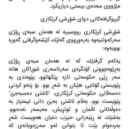
مێژووی سەدەی بیستی دیاریكرد.
گیروگرفتەكانی دوای شۆڕشی كرێكاری
شۆڕشی كرێكاری رووسییە لە هەمان سبەی ڕۆژی
سەركەوتنیەوە بەرەوڕووی گەلێك كێشەوگرفتی گەورە
بوویەوە:
یەكەم گرفتێك كە لە هەمان سبەی ڕۆژی
بەڕێوەچوونی كۆنگرەی سەرتاسەری شوڕاكان هاتە
سەر ڕێی حكومەتی تازە پێكهاتوو، پێوەندی بە
پێویستی كۆتایی هێنان بە شەڕ بوو. بۆ پتەو كردنی
دەسەڵاتی حكومەتی كرێكاری، “ئاشتی دەسبەجێ”
پێویست بوو، بەڵام ئاشتی بەبێ دانی ئیمتیاز بە
دەوڵەتانی ئاڵمان و ئوتڕیش، مەیسەر نەدەبوو.
بەشێك لە ڕێبەرانی حیزب دەیان هەویست شەڕ
بەردەوام بێت تا بتوانن ئەو سەرزەویانەی كە