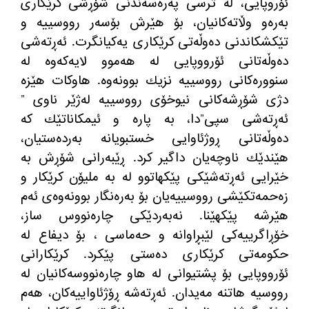
ئۆروپایی، لە ترسی پەرەسەندنی شۆڕشی كرێكاری
بەرەو وڵاتەكانیان، بۆ هێرش بۆسەر رووسییە و
تێكشكاندنی دەوڵەتی كرێكاری یەكیانگرت. ئەڕتەشی
دەوڵەتانی ئۆرووپایی لە هەموو لایەكەوە لە
سنوورەكانی رووسییە نزیك بوونەوە. هاوكات هێزە
دژی شۆڕشەكانی نیوخۆی رووسییە لەژێر ناوی ”
ئەڕتەشی سپی”دا، بە پارە و ئیمكاناتێك كە
دەوڵەتانی ڕوژئاوایی خستبویانە بەردەستیان،
هێندێك ناوچەیان داگیر كرد. ڕێبەرانی شۆڕش بە
خێرایی ئەڕتەشێكی پێكهاتوو لە بە ملیۆن كرێكار و
زەحمەتكێشی رووسییەیان بۆ بەرەنگار بوونەوەی ئەم
هێرشە پێكهێنا. نەبەردێكی چارەنووس ساز،
خۆڕاگرییەكی لێبڕاوانە و حەماسی ، بۆ دیفاع لە
حكومەتی كرێكاری دەستی پێكرد. كرێكارانی
ئۆرووپایی بۆ پشتیوانی لە هاو چارەنووسەكانیان لە
رووسیە هاتنە مەیدان. ئەڕتەشە ڕۆژئاواییەكان، هەم