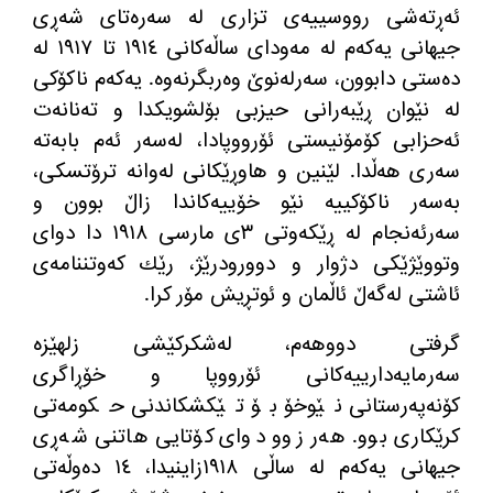
ئەڕتەشی رووسییەی تزاری لە سەرەتای شەڕی
جیهانی یەكەم لە مەودای ساڵەكانی ١٩١٤ تا ١٩١٧ لە
دەستی دابوون، سەرلەنوێ وەربگرنەوە. یەكەم ناكۆكی
لە نێوان ڕێبەرانی حیزبی بۆلشویكدا و تەنانەت
ئەحزابی كۆمۆنیستی ئۆرووپادا، لەسەر ئەم بابەتە
سەری هەڵدا. لێنین و هاوڕێكانی لەوانە ترۆتسكی،
بەسەر ناكۆكییە نێو خۆییەكاندا زاڵ بوون و
سەرئەنجام لە ڕێكەوتی ٣ی مارسی ١٩١٨ دا دوای
وتووێژێكی دژوار و دوورودرێژ، رێك كەوتننامەی
ئاشتی لەگەڵ ئاڵمان و ئوتڕیش مۆر كرا.
گرفتی دووهەم، لەشكركێشی زلهێزە
سەرمایەدارییەكانی ئۆرووپا و خۆڕاگری
كۆنەپەرستانی نێوخۆ بۆ تێكشكاندنی حكومەتی
كرێكاری بوو. هەر زوو دوای كۆتایی هاتنی شەڕی
جیهانی یەكەم لە ساڵی ١٩١٨زاینیدا، ١٤ دەوڵەتی