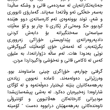
جەنایەتكارانەیان لە سەردەمی قاتی و وشكە ساڵیدا
بەسەر خەڵكی ئەو وڵاتەدا سەپاند. گەمارۆی ئابووری
و شەڕ، توند بوونەوەی ئەم كارەساتەی دوو هێندە
كردبوو. حكومەتی كرێكاری ناچار بوو كۆمەڵێك
سیاسەتی سەختگیرانە بۆ دابەش كردنی
دادپەروەرانەی پێداویستی خۆراكی زەرووری
بگرێتەبەر، كە ئەمەش خۆی كۆمەڵێك گیروگرفتی
نوێی بەدودا هات. لەم ساڵە دژوارانەدا، بە ملیۆن
كەس لە ئاكامی قاتی و نەخۆشی واگیرداردا مردن.
گرفتی چوارەم، خۆڕاگری چینی مامناوەند بوو.
وەرزێرانی دەولەمەند، ئامادە نەبوون زیادەی
بەرهەمەكانیان بنێنە ئیختیار دەوڵەتەوە و لە كۆگای
شاراوەدا زەخیرەیان دەكرد. لە بەشی پیشەسازیشدا
مودیرانی كارخانەكان هەڵاتبوون و كۆنترۆڵی
ناوەندەكانی بەرهەمهێنان درابووە دەست ” كۆمیتە