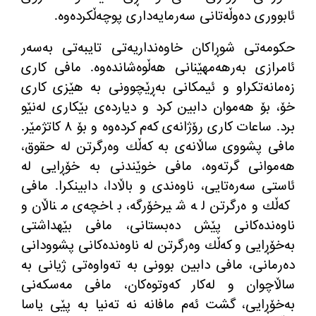
ئابووری دەوڵەتانی سەرمایەداری پوچەڵكردەوە.
حكومەتی شوڕاكان خاوەنداریەتی تایبەتی بەسەر
ئامرازی بەرهەمهێنانی هەڵوەشاندەوە. مافی كاری
زەمانەتكراو و ئیمكانی بەڕێچوونی بە هێزی كاری
خۆ، بۆ هەموان دابین كرد و دیاردەی بێكاری لەنێو
برد. ساعات كاری رۆژانەی كەم كردەوە و بۆ ٨ كاتژمێر.
مافی پشووی ساڵانەی بە كەڵك وەرگرتن لە حقوق،
هەموانی گرتەوە، مافی خوێندنی بە خۆڕایی لە
ئاستی سەرەتایی، ناوەندی و باڵادا، دابینكرا. مافی
كەڵك وەرگرتن لە شیرخۆرگە، باخچەی مناڵان و
ناوەندەكانی پێش دەبستانی، مافی بێهداشتی
بەخۆڕایی و كەڵك وەرگرتن لە ناوەندەكانی پشوودانی
دەرمانی، مافی دابین بوونی بە تەواوەتی ژیانی بە
ساڵاچوان و لەكار كەوتوەكان، مافی مەسكەنی
بەخۆڕایی، گشت ئەم مافانە نە تەنیا بە پێی یاسا