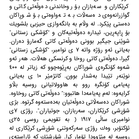
كرێكاران و سەبازان بۆ روخاندنی دەوڵەتی كاتی و
گوازرانەوەی دەسەڵات بە تەواوەتی بۆ شوڕاكان
دەستی پێكرد. لە وڵام بە بانگەوازی حیزبی بلشویك
بۆ ڕاپەڕین، ئیدارە دەوڵەتیەكان و “كۆشكی زستانی”
شوێنی جیگیر بوونی دەوڵەتی كاتی گەمارۆ دەران.
بەیانی ئەو رۆژە واتە ٧ ی نوامبر، “كۆشكی زستانی”
گیرا، دەوڵەتی كاتی روخا و كرنسكی هەڵات. هەر ئەو
شەوە كۆنگرەی شوڕاكان بەڕێوەچوو كە زیاتر لە ٤٠٠
نوێنەر تێیدا بەشدار بوون. كاتژمێر ١٠ ی بەیانی
پەیامی كۆنگرە روو بە هاوولاتیانی روسیە بڵاو
كرایەوە: لەم پەیامەدا هاتبوو:” دەوڵەتی كاتی روخاوە.
شوراكان دەسەڵاتی دەوڵەتیان بەدەستەوە گرتوە. بژی
شۆڕشی كرێكاران، سەربازان، جوتیاران”. رۆژی ٧ی
نوامبری ساڵی ١٩١٧ ( بە تقویمی روسی ٢٥ی
ئۆكتۆبر، وەك رۆژی سەركەوتنی شۆڕشی كرێكاری لە
روسیە لە مێژوودا تۆمار كرا. شۆڕشێك كە ئاڕاستەی