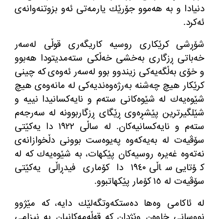
دنیادا و بە هەموو جۆرێك یارمەتی ئەو بزوتنەوانەی
ئەكرد.
شۆڕشی كرێكاری روسیە كاریگەری قوڵی لەسەر
خەباتی ڕزگاری بەخشی خەڵكی ستەمدیتودا هەبوو
و خۆی بەڵگەیەكی زیندوو بوو لەسەر ئەوەی كە چینی
كرێكار هیچ چەشنە بەرژەوەندیەكی لە مانەوەی هیچ
شێوەیەك لە شێوەكانی ستەم و نایەكسانیدا نییە و
شێلگیرترین پێشڕەوی ڕێگای ڕزگاربوونە لە سەرجەم
ستەم و نایەكسانیەكان. لە ساڵی ١٩٢٢ دا یەكێتی
سۆڤیەت لە بەیەكەوە پەیوەست بوونی دڵخوازانەی
نەتەوە غەیرە روسیەكان پێكهات، بە شێوەیەك كە لە
كۆتایی ساڵی ١٩٤٠ دا كۆماری فیدڕاڵی یەكێتی
سۆڤیەت لە ١٥ كۆمار پێكهاتبوو.
لە ئاكامی وەها دەستكەوتگەلێك دایە، كە مێژوو
نووسانی خاوەن وێژدان كە قەڵەمەكانیان بە نیزامی