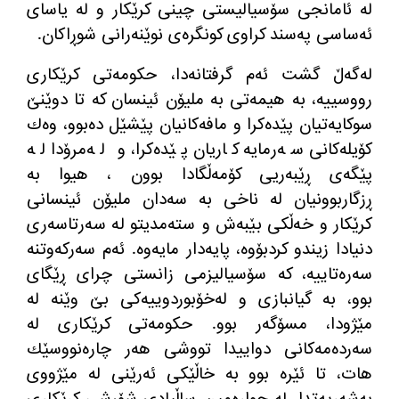
لە ئامانجی سۆسیالیستی چینی كرێكار و لە یاسای
ئەساسی پەسند كراوی كونگرەی نوێنەرانی شوڕاكان.
لەگەڵ گشت ئەم گرفتانەدا، حكومەتی كرێكاری
رووسییە، بە هیمەتی بە ملیۆن ئینسان كە تا دوێنێ
سوكایەتیان پێدەكرا و مافەكانیان پێشێل دەبوو، وەك
كۆیلەكانی سەرمایە كاریان پێدەكرا، و لەمرۆدا لە
پێگەی ڕێبەریی كۆمەڵگادا بوون ، هیوا بە
ڕزگاربوونیان لە ناخی بە سەدان ملیۆن ئینسانی
كرێكار و خەڵكی بێبەش و ستەمدیتو لە سەرتاسەری
دنیادا زیندو كردبۆوە، پایەدار مایەوە. ئەم سەركەوتنە
سەرەتاییە، كە سۆسیالیزمی زانستی چرای ڕێگای
بوو، بە گیانبازی و لەخۆبوردوییەكی بێ وێنە لە
مێژودا، مسۆگەر بوو. حكومەتی كرێكاری لە
سەردەمەكانی دواییدا تووشی هەر چارەنووسێك
هات، تا ئێرە بوو بە خاڵێكی ئەرێنی لە مێژووی
بەشەریەتدا. لە چوارەمین ساڵیادی شۆڕشی كرێكاری