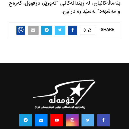
بنەماڵەکانیان، لە زیندانەکانی “تەورێز، دزفوول، کەرەج
و مەشهەد” لەسێدارە دراون.
SHARE
0