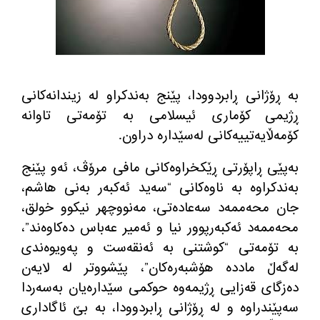
بە ڕۆژانی ڕابردوودا، پێنج بەندکراو لە زیندانەکانی
ڕژیمی کۆماری ئیسلامی بە تۆمەتی تاوانە
کۆمەڵایەتییەکانی لەسێدارە دراون.
بەپێی ڕاپۆرتی ڕێکخراوەکانی مافی مرۆڤ، ئەو پێنج
بەندکراوە بە ناوەکانی “سەید ئەکبەر بەنی هاشم،
جان محەممەد سەعادەتی، مەنووچهر نیکوو خولق،
محەممەد ئەکبەرپوور نیا و ئەمیر عەباس دەکاوەند”،
بە تۆمەتی “کوشتنی بە ئەنقەست و پەویوەندی
لەگەڵ ماددە هۆشبەرەکان”، پێشووتر لە لایەن
دەزگای قەزایی ڕژیمەوە حوکمی سێدارەیان بەسەردا
سەپێندراوە و لە ڕۆژانی ڕابردوودا، بە بێ ئاگاداری