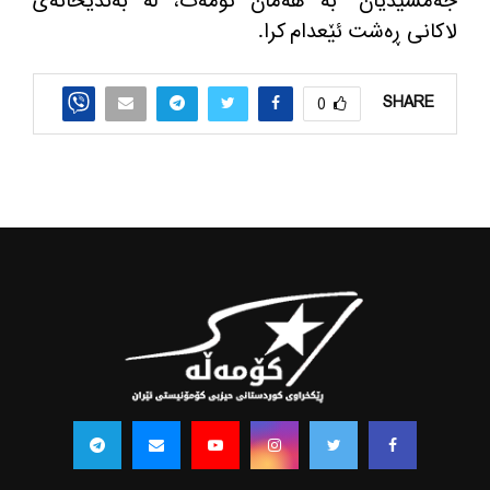
جه‌مشیدیان
”
به‌ هه‌مان تۆمه‌ت، له‌ به‌ندیخانه‌ی
لاكانی ڕه‌شت ئێعدام كرا
.
SHARE
0