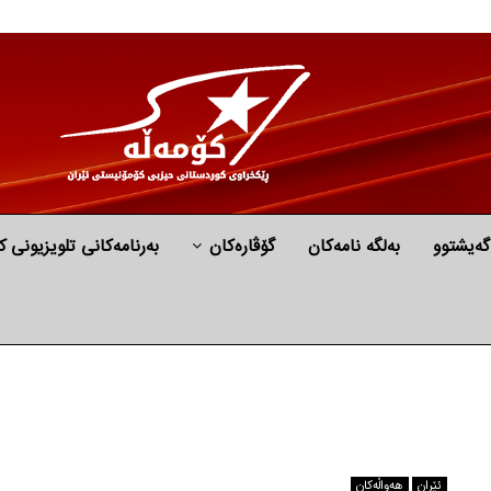
گه‌یشتوو
به‌لگه‌ نامه‌كان
گۆڤارەکان
بەرنامەکانی تلویزیونی ک
ئێران
هه‌واڵه‌کان