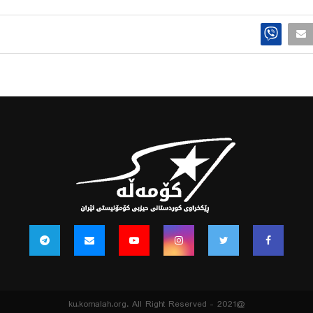
@2021 - ku.komalah.org. All Right Reserved