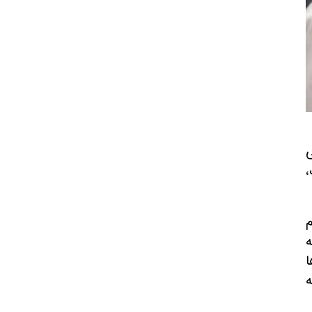
،
م
‌
ا
‌