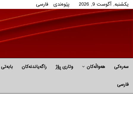
یکشنبه, آگوست 9, 2026
پێوه‌ندی
فارسی
سەرەکی
هه‌واڵه‌کان
وتاری ڕۆژ
راگه‌یاندنه‌كان
بابه‌تی 
فارسی