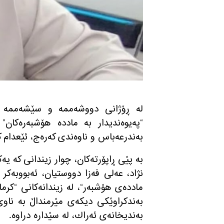
له‌ ڕۆژانی دووشه‌ممه‌ و سێشه‌ممه‌ ٢٥ و ٢٦ی خاكه‌لێوه‌ی ١٤٠٤، ٥ به‌ندكراو به‌ تۆمه‌ته‌كان
“
په‌یوه‌ندیدار به‌ مادده‌ هۆشبه‌ره‌كان
”
به‌ندرعه‌باس و ناوه‌ندی كه‌ره‌ج، ئێعدام 
به‌ پێی ڕاپۆرته‌كان، چوار زیندانی كه‌ یه‌
نژاد، عه‌لی فه‌زا دووستیان، ئه‌بووبه‌ك
مادده‌ی هۆشبه‌ر
“
، له‌ زیندانه‌كانی
“
كرما
به‌ندكراوێكی دیكه‌ی مێرمنداڵ به‌ ناو
به‌ندیخانه‌ی ئه‌راك، له‌ سێداره‌ دراوه‌
.