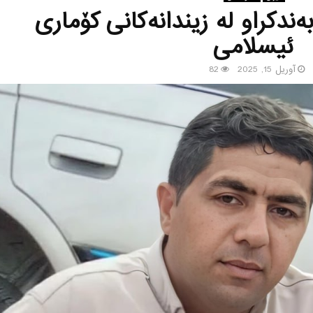
‌ سێداره‌دانی ٥ به‌ندكراو له‌ زیندانه‌كانی كۆماری
ئیسلامی
آوریل 15, 2025
82