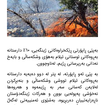
به‌پێی ڕاپۆرتی ڕێكخراوه‌كانی ژینگه‌یی‌، ٦٠٪ دارستانه‌
به‌ڕوه‌كانی ئوستانی ئیلام به‌هۆی وشكه‌ساڵی و بایه‌خ
نه‌دانی به‌رپرسانی ڕژیم، له‌ناوچوون.
به‌ پێی ئه‌و ڕاپۆرته‌، له‌ پتر له‌ دوو ده‌یه‌یه‌ دارستانه‌
به‌ڕوه‌كانی ئیلام تووشی وشكه‌ساڵی و بنه‌بڕكردن
له‌لایه‌ن كه‌سانی سه‌ر به‌ ڕژیمه‌وه‌ و هه‌روه‌ها
نه‌خۆشی په‌پوله‌یی بوون و هه‌ركات ژینگه‌دۆستان
ناڕه‌زایه‌تییان ده‌ربڕیوه‌، به‌شێوی ئه‌منییه‌تی له‌گه‌ڵ