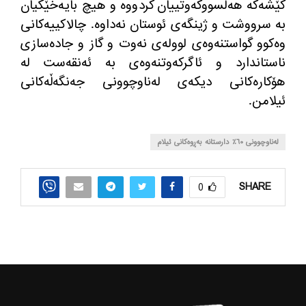
كێشه‌كه‌ هه‌ڵسووكه‌وتییان كردووه‌ و هیچ بایه‌خێكیان
به‌ سرووشت و ژینگه‌ی ئوستان نه‌داوه‌. چالاكییه‌كانی
وه‌كوو گواستنه‌وه‌ی لووله‌ی نه‌وت و گاز و جاده‌سازی
ناستاندارد و ئاگركه‌وتنه‌وه‌ی به‌ ئه‌نقه‌ست له‌
هۆكاره‌كانی دیكه‌ی له‌ناوچوونی جه‌نگه‌ڵه‌كانی
ئیلامن.
له‌ناوچوونی ٦٠٪ دارستانه به‌ڕوه‌كانی ئیلام
SHARE
0