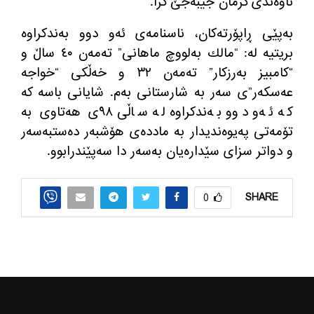
ناوه‌ندی كرمان جێبه‌جێ كرا.
به‌پێی ڕاپۆرته‌كان، ناسنامه‌ی ئه‌و دوو به‌ندكراوه‌
بریتیه‌ له‌: “مالك به‌لووچ ماهانی” ته‌مه‌ن ٤٠ ساڵ و
“كامبیز به‌رزكار” ته‌مه‌ن ٣٢ و خه‌ڵكی “خواجه
عه‌سكه‌ر”ی سه‌ر به‌ شارستانی به‌م. شایانی باسه‌ كه‌
كه‌ ئه‌و دوو به‌ندكراوه‌ له‌ ساڵی ٩٨ی هه‌تاوی به‌
تۆمه‌تی په‌یوه‌ندیدار به‌ مادده‌ی هۆشبه‌ر ده‌ستبه‌سه‌ر
و دواتر سزای سێداره‌یان به‌سه‌ر دا سه‌پێندرابوو.
SHARE
0