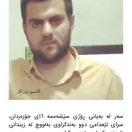
سه‌ر له‌ به‌یانی ڕۆژی سێشه‌ممه‌ ١٦ی جۆزه‌ردان،
سزای ئێعدامی دوو به‌ندكراوی به‌لووچ له‌ زیندانی