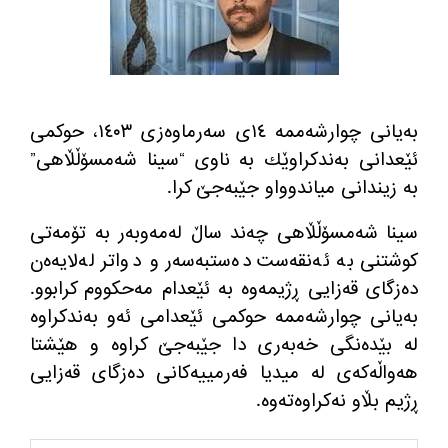
به‌یانی چوارشه‌ممه‌ ١٤ی سه‌رماوه‌زی ١٤٠٣، حوكمی
ئێعدانی به‌ندكراوێك به‌ ناوی “سینا شه‌مسۆڵڵاهی”
به‌ زیندانی میاندوواو جێبه‌جێ كرا.
سینا شه‌مسۆڵڵاهی چه‌ند ساڵ له‌مه‌وبه‌ر به‌ تۆمه‌تی
كوشتنی به‌ ئه‌نقه‌ست ده‌ستبه‌سه‌ر و دواتر له‌لایه‌ه‌ن
ده‌زگای قه‌زایی ڕژیمه‌وه‌ به‌ ئێعدام مه‌حكووم كرابوو.
به‌یانی چوارشه‌ممه‌ حوكمی ئێعدامی ئه‌و به‌ندكراوه‌
له‌ بێده‌نگی خه‌به‌ری دا جێبه‌جێ كراوه‌ و هێشتا
هه‌واڵه‌كه‌ی له‌ میدیا فه‌رمییه‌كانی ده‌زگای قه‌زایی
ڕژیم بڵاو نه‌كراوه‌ته‌وه‌.