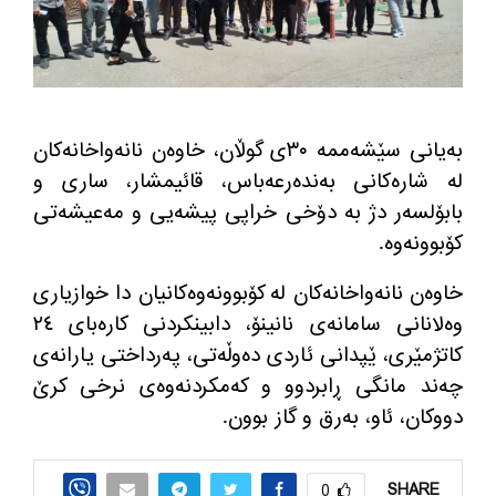
به‌یانی سێشه‌ممه‌ ٣٠ی گوڵان، خاوه‌ن نانه‌واخانه‌كان
له‌ شاره‌كانی به‌نده‌رعه‌باس، قائیمشار، ساری و
بابۆلسه‌ر دژ به‌ دۆخی خراپی پیشه‌یی و مه‌عیشه‌تی
كۆبوونه‌وه‌
.
خاوه‌ن نانه‌واخانه‌كان له‌ كۆبوونه‌وه‌كانیان دا خوازیاری
وه‌لانانی سامانه‌ی نانینۆ، دابینكردنی كاره‌بای ٢٤
كاتژمێری، ێپدانی ئاردی ده‌وڵه‌تی، په‌رداختی یارانه‌ی
چه‌ند مانگی ڕابردوو و كه‌مكردنه‌وه‌ی نرخی كرێ
دووكان، ئاو، به‌رق و گاز بوون
.
SHARE
0