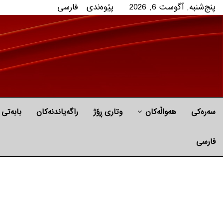
پنج‌شنبه, آگوست 6, 2026
پێوه‌ندی
فارسی
سەرەکی
هه‌واڵه‌کان
وتاری ڕۆژ
راگه‌یاندنه‌كان
بابه‌تی 
فارسی