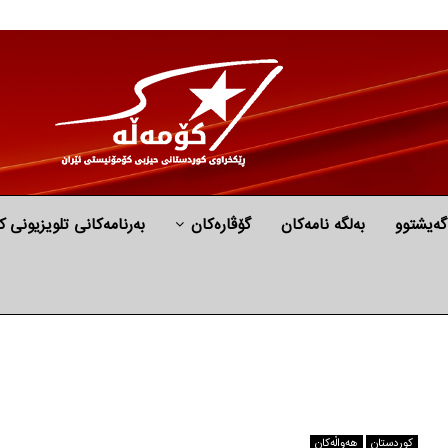
گه‌یشتوو
به‌لگه‌ نامه‌كان
گۆڤارەکان
بەرنامەکانی تلویزیونی ک
كوردستان
هه‌واڵه‌کان