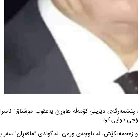
”
ناسرا
ۆچی دوایی کرد
.
ر و زەحمەتکێش، لە ناوچەی ورمێ، لە گوندی
“
مافەڕان
”
سەر ب