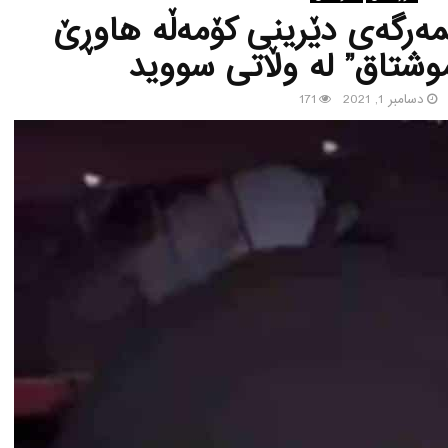
رگه‌ی دێرینی كۆمه‌ڵه‌ هاوڕێ
وشتاق” له‌ وڵاتی سووید
دسامبر 1, 2021
171