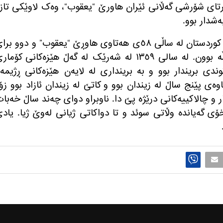
تای شۆرشی گەڵانی ئێران ھاورێ
“
یعقوب
“
، وەک لاوێکی تاز
ەشدار بوو
.
ساڵی ٥٨ی هه‌تاوی ھاوڕێ
“
یعقوب
”
و دوو برا
ه‌ بوون
.
لە سالی ١٣٥٩ لە شەرێک لە گەڵ ھێزەکانی کۆمار
 بریندار بوو و بە برینداری له‌ لایه‌ن هێزه‌كانی ڕژیمه‌
اوەی پێنج ساڵ لە زیندان بوو و کاتێ لە زیندان ئازاد بوو زۆ
ر و چالاكییه‌كانی درێژه‌ پێ دا
.
ناوبراو دوای چه‌ند ساڵ خه‌با
ۆی گه‌یانده‌ وڵاتی سوئد و تا دواكاتی ژیانی له‌وێ ژیا
.
یاد