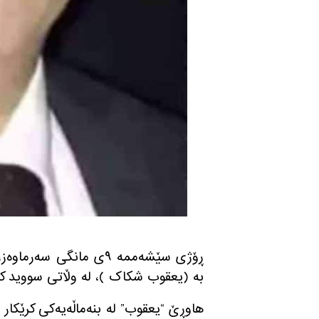
ڕۆژی سێشه‌ممه‌ ٩ی مانگی سه‌رماوه‌ز، پێشمەرگەی دێرینی کۆمەڵە ھاوڕێ یه‌عقوب موشتاق
بە
(
یعقوب شکاک
)
، لە وڵاتی سووید ک
ھاوڕێ
“
یعقوب
”
لە بنەماڵەیەکی كرێكا