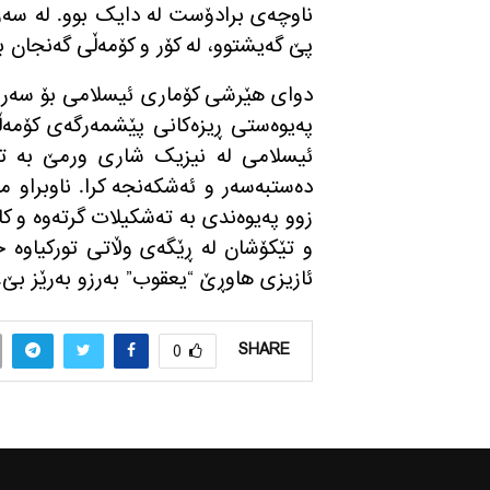
ناوچەی برادۆست لە دایک بوو
.
لە سەر
پێ گەیشتوو، لە کۆر و کۆمەڵی گەنجان ب
دوای ھێرشی کۆماری ئیسلامی بۆ سەر کوردستان لە 
په‌یوه‌ستی ڕیزه‌كانی پێشمه‌رگه‌ی كۆمه‌ڵ
ئیسلامی لە نیزیک شاری ورمێ بە توندی
ده‌ستبه‌سه‌ر و ئه‌شكه‌نجه كرا
.
ناوبراو م
زوو پەیوەندی به‌ ته‌شكیلات گرته‌وه‌ و كا
و تێكۆشان له‌ ڕێگه‌ی وڵاتی توركیاوه‌ خ
ئازیزی ھاوڕێ
“
یعقوب
”
بەرزو بەرێز بێ
.
SHARE
0