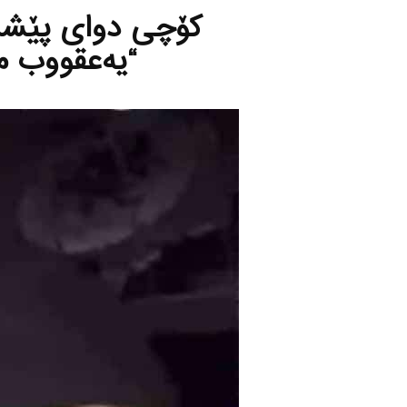
كۆچی دوای پێشمه‌
“یه‌عقووب م