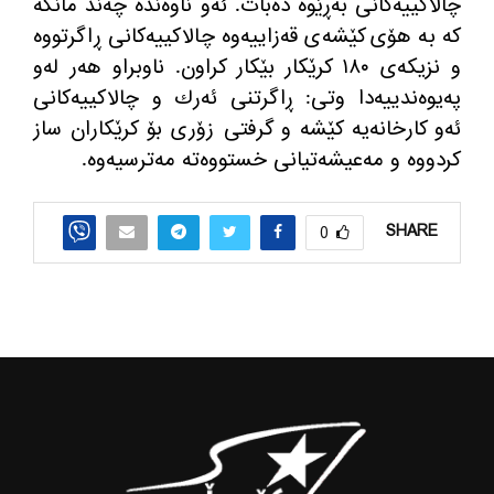
چالاكییه‌كانی به‌ڕێوه‌ ده‌بات
.
ئه‌و ناوه‌نده‌ چه‌ند مانگه‌
كه‌ به‌ هۆی كێشه‌ی قه‌زاییه‌وه‌ چالاكییه‌كانی ڕاگرتووه‌
و نزیكه‌ی ١٨٠ كرێكار بێكار كراون
.
ناوبراو هه‌ر له‌و
په‌یوه‌ندییه‌دا وتی
:
ڕاگرتنی ئه‌رك و چالاكییه‌كانی
ئه‌و كارخانه‌یه‌ كێشه‌ و گرفتی زۆری بۆ كرێكاران ساز
كردووه‌ و مه‌عیشه‌تیانی خستووه‌ته‌ مه‌ترسیه‌وه‌
.
SHARE
0