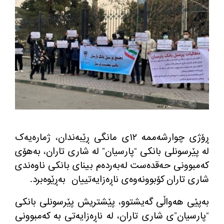
ڕۆژی چوارشه‌ممه‌ ١٢ی مانگی ڕێبه‌ندان، ژمارەیەک
لە پێرسونلی بانکی “پارسیان” له‌ شاری تاران، به‌هۆی
كه‌مبوونی حه‌قده‌ست لەبەردەم بینای بانکی ناوه‌ندی
شاری تاران كۆبوونه‌وه‌ی ناڕه‌زایه‌تییان
به‌ڕێوه‌برد.
به‌پێی هه‌واڵی گه‌یشتوو، پێشتریش پێرسونلی بانکی
“پارسیان”ی شاری تاران، له‌ ناڕه‌زایه‌تی به كه‌مبوونی