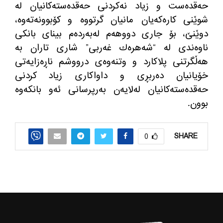
حه‌قده‌ست و زیاد نه‌كردنی حه‌قده‌سته‌كانیان له‌
شوێنی كاره‌كه‌یان مانیان گرتووه‌ و كۆبوونه‌ته‌وه‌،
دوێنێ، بۆ جاری دووهه‌م ‌لەبەردەم بینای بانکی
ناوه‌ندی له‌ “شه‌هره‌ك غه‌ربی” شاری تاران به‌
هه‌ڵگرتنی پلاكارد و وتنه‌وه‌ی درووشم ناڕه‌زایه‌تی
خۆیانیان ده‌ربڕی و داواكاری زیاد كردنی
حه‌قده‌سته‌كانیان له‌لایه‌ن به‌رپرسانی ئه‌و بانكه‌وه‌‌
بوون.
SHARE
0