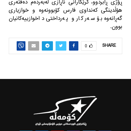
ڕۆژی ڕابردوو، كرێكارانی ناڕازی له‌به‌رده‌م ده‌فته‌ری
هۆڵدینگی كه‌نداوی فارس كۆبوونه‌وه‌ و خوازیاری
گه‌ڕانه‌وه‌ بۆ سه‌ر كار و په‌رداختی داخوازییه‌كانیان
بوون.
SHARE
0