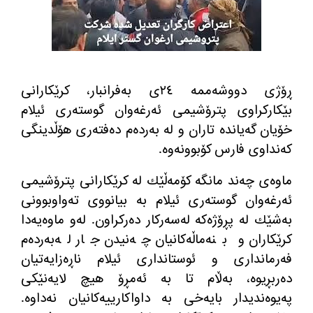
ڕۆژی دووشه‌ممه‌ ٢٤ی به‌فرانبار، كرێكارانی
بێكاركراوی پترۆشیمی ئه‌رغه‌وان گوسته‌ری ئیلام
خۆیان گه‌یانده‌ تاران و له‌ به‌رده‌م ده‌فته‌ری هۆڵدینگی
كه‌نداوی فارس كۆبوونه‌وه‌.
ماوه‌ی چه‌ند مانگه‌ كۆمه‌ڵێك له‌ كرێكارانی پترۆشیمی
ئه‌رغه‌وان گوسته‌ری ئیلام به‌ بیانووی ته‌واوبوونی
به‌شێك له‌ پڕۆژه‌كه‌ له‌سه‌ركار ده‌ركراون. له‌و ماوه‌یه‌دا
كرێكاران و بنه‌ماڵه‌كانیان چه‌نیدن جار له‌به‌رده‌م
فه‌رمانداری و ئوستانداری ئیلام ناڕه‌زایه‌تیان
ده‌ربڕیوه‌، به‌ڵام تا به‌ ئه‌مڕۆ هیچ لایه‌نێكی
په‌یوه‌ندیدار بایه‌خی به‌ داواكارییه‌كانیان نه‌داوه‌.