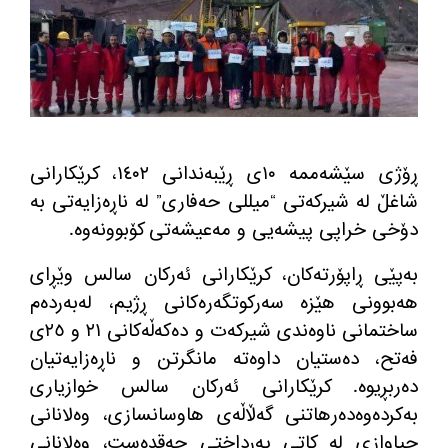
ڕۆژی سێشه‌ممه‌ ١٠ی ڕێبه‌ندانی ١٤٠٢، كرێكارانی
شاغڵ له‌ شیركه‌تی “میللی حه‌فاری” له‌ ناڕه‌زایه‌تی به‌
دۆخی خراپی پیشه‌یی و مه‌عیشه‌تی كۆبوونه‌وه‌.
به‌پێی ڕاپۆرته‌كان، كرێكارانی ئه‌ركان سالس وێڕای
هه‌بوونی هێزه‌ سه‌ركوتگه‌ره‌كانی ڕژیم، له‌به‌رده‌م
ساختمانی ناوه‌ندی شیركه‌ت و ده‌كه‌ڵه‌كانی ٢١ و ٢٥ی
فه‌تح، ده‌ستیان داوه‌ته‌ مانگرتن و ناڕه‌زایه‌تیان
ده‌ربڕیوه‌. كرێكارانی ئه‌ركان سالس خوازیاری
به‌كرده‌وه‌ده‌رهاتنی گه‌ڵاڵه‌ی هاوسانسازی، وه‌لانانی
جیاوازی له‌ كاتی په‌رداختی حه‌قده‌ست، وه‌لانانی