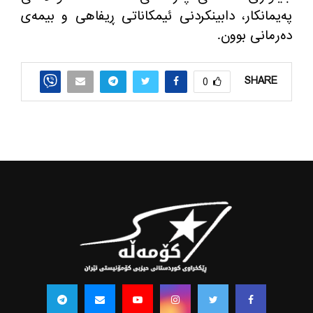
په‌یمانكار، دابینكردنی ئیمكاناتی ڕیفاهی و بیمه‌ی
ده‌رمانی بوون.
SHARE
0