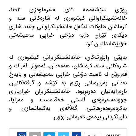
ڕۆژی سێشه‌ممه‌ ٢١ی سه‌رماوه‌زی ١٤٠٢،
خانه‌نشینكراوانی كیشوه‌ری له‌ شاره‌كانی سنه‌ و
كرماشان هاوكات له‌گه‌ڵ خانه‌شینكراوانی چه‌ند شاری
دیكه‌ی ئێران دژبه‌ دۆخی خراپی مه‌عیشه‌تی
خۆپێشاندانیان كرد.
به‌پێی ڕاپۆرته‌كان، خانه‌نشینكراوانی كیشوه‌ری له‌
شاره‌كانی سنه‌، كرماشان، هه‌مه‌دان، ئه‌هواز، ئه‌راك و
قه‌زوێن له‌ ئاست دۆخی خراپی مه‌عیشه‌تی و بایه‌خ
نه‌دانی به‌رپرسانی ڕژیم به‌ كێشه‌ و گرفته‌كانیان
ناڕه‌زایه‌تیان ده‌ربڕیوه‌. خانه‌نشینكراوان خوازیاری
چوونه‌سه‌ره‌وه‌ی ئاستی حه‌قده‌ست و مه‌زایا،
به‌كرده‌وه‌ده‌رهاتنی گه‌ڵاڵه‌ی یه‌كسانسازی و
دابینكردنی بیمه‌ی ده‌رمانی بوون.