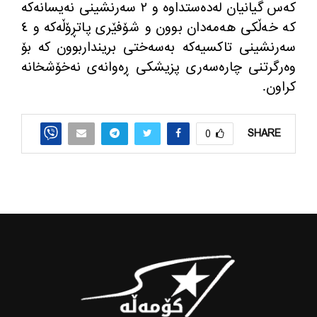
كه‌س گیانیان له‌ده‌ستداوه‌ و ٢ سه‌رنشینی نه‌یسانەکە
كه‌ خه‌ڵكی هه‌مه‌دان بوون و شۆفێری پاتڕۆڵه‌كه‌ و ٤
سه‌رنشینی تاكسیه‌كه‌ به‌سه‌ختی برینداربوون كه‌ بۆ
وه‌رگرتنی چاره‌سه‌ری پزیشكی ڕه‌وانه‌ی نه‌خۆشخانه
كراون.
SHARE
0