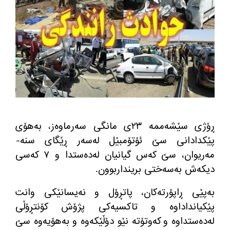
ڕۆژی سێشه‌ممه‌ ٢٣ی مانگی سه‌رماوه‌ز، به‌هۆی
پێكدادانی سێ ئۆتۆمبێل له‌سه‌ر ڕێگای سنه‌-
مه‌ریوان، سێ كه‌س گیانیان له‌ده‌ستدا و ٧ كه‌سی
دیكه‌ش به‌سه‌ختی برینداربوون.
به‌پێی ڕاپۆرته‌كان، پاتڕۆل و نه‌یسانێكی وانت
پێكیانداداوه‌ و تاكسیه‌كی پژۆش كۆنتڕۆڵی
له‌ده‌ستداوه‌ و كه‌وتۆته‌ نێو دۆڵێكه‌وه‌ و به‌هۆیه‌وه‌ سێ