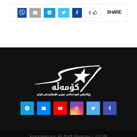
SHARE
0
@2021 - ku.komalah.org. All Right Reserved