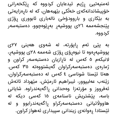
ئه‌منیه‌تیی ڕژیم ئیدعایان كردووه‌ كه‌ ڕێكخه‌رانی
خۆپیشاندانه‌كه‌ی خه‌ڵكی بێهبه‌هان، كه‌ له‌ ناڕه‌زایه‌تی
به‌ بێكاری و باروودۆخی ناله‌باری ئابووری ڕۆژی
پێنجشه‌ممه‌ ٢٦ی پووشپه‌ڕ به‌ڕێوه‌چوو، ده‌ستبه‌سه‌ر
كردووه‌.
به‌ پێی ئه‌م ڕاپۆرته‌، له‌ شه‌وی هه‌ینی ٢٧ی
پووشپه‌ڕه‌وه‌ تا نیوه‌ڕۆی ڕۆژی شه‌ممه‌ ٢٨ی پووشپه‌ڕ،
لانیكه‌م ٥ كه‌س له‌ ناڕازیان ده‌ستبه‌سه‌ر كراون و
ژماره‌ی ده‌ستبه‌سه‌ركراوان گه‌یشتووه‌ته‌ ٣٥ كه‌س.
هه‌تا ئێستا شوناسی ٤ كه‌س له‌ ده‌ستبه‌سه‌ركراوان،
زێنه‌ب عه‌لیپوور، ئیبراهیم ئارمێش، مێهرداد ئاته‌ش
ئه‌فرووز و مۆرته‌زا وه‌حدانی ڕاگه‌یه‌ندراوه‌. شایانی
باسه‌، پێشتریش ناسنامه‌ی ١٥ كه‌سی دیكه‌ له‌
هاووڵاتیانی ده‌ستبه‌سه‌ركراو ڕاگه‌یه‌ندرابوو و له‌
ئێستادا ڕه‌وانه‌ی زیندانی سپیداری ئه‌هواز كراون.