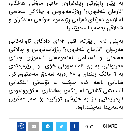
به‌ پێی ڕاپۆرتی ڕێكخراوی مافی مرۆڤی هه‌نگاو،
“ئارمان غه‌فووری” ڕۆژنامه‌نووس و چالاكی مه‌ده‌نی
له‌ لایه‌ن ده‌زگای قه‌زایی ڕژیمه‌وه‌، حوکمی بەندکران و
شه‌لاقی بەسەردا سەپێندرا.
بەپێی ئه‌م ڕاپۆرته‌، لقی ١٠٢ی دادگای تاوانەکانی
مەریوان، “ئارمان غەفووری” رۆژنامەنووس و چالاکی
مەدەنی و ئەندامی ئەنجومەنی “سەوزی چیا”ی
مەریوانی، بە بێ ئامادەبوونی خۆی و پارێزەرەکەی
به‌ ٦ مانگ زیندان و ٢٠ زه‌ربه‌ شه‌لاق مه‌حكووم كرا.
شایانی باسه‌، ئەم حوکمە بە تۆمەتی “تێکدانی
ئاسایشی گشتی” لە رێگەی بەشداری لە كۆبوونه‌وه‌ی
ناڕەزایەتیی دژ بە هێرشی تورکییە بۆ سه‌ر عەفرین
بەسەریدا سەپێندراوه‌.
SHARE
0