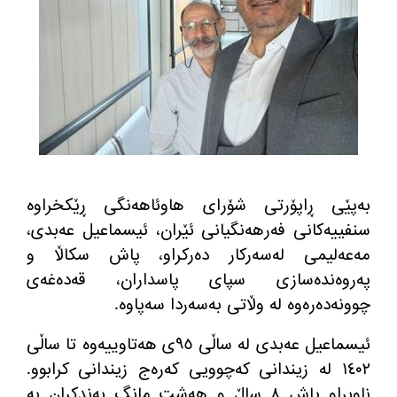
به‌پێی ڕاپۆرتی شۆرای هاوئاهه‌نگی ڕێكخراوه‌
سنفییه‌كانی فه‌رهه‌نگیانی ئێران، ئیسماعیل عه‌بدی،
مه‌عه‌لیمی له‌سه‌ركار ده‌ركراو، پاش سكاڵا و
په‌روه‌نده‌سازی سپای پاسداران، قه‌ده‌غه‌ی
چوونه‌ده‌ره‌وه‌ له‌ وڵاتی به‌سه‌ردا سه‌پاوه‌.
ئیسماعیل عه‌بدی له‌ ساڵی ٩٥ی هه‌تاوییه‌وه‌ تا ساڵی
١٤٠٢ له‌ زیندانی كه‌چوویی كه‌ره‌ج زیندانی كرابوو.
ناوبراو پاش ٨ ساڵ و هه‌شت مانگ به‌ندكران به‌