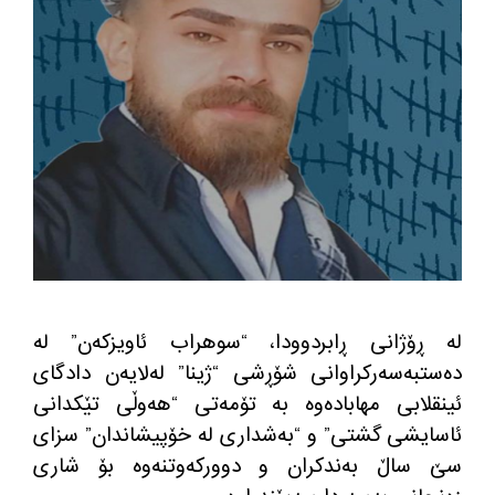
لە ڕۆژانی ڕابردوودا، “سوهراب ئاویزکەن” له‌
ده‌ستبه‌سه‌ركراوانی شۆڕشی “ژینا” لەلایەن دادگای
ئینقلابی مهابادەوە بە تۆمەتی “هه‌وڵی تێکدانی
ئاسایشی گشتی” و “بەشداری لە خۆپیشاندان” سزای
سێ ساڵ بەندکران و دووركه‌وتنه‌وه‌ بۆ شاری