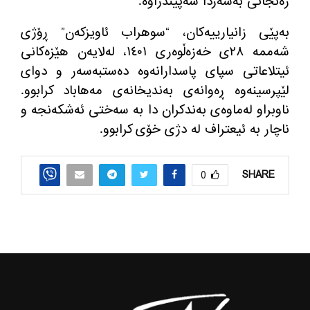
زه‌نجانی به‌سه‌ردا سه‌پێندراوه‌.
به‌پێی زانیارییه‌كان، “سوهراب ئاویزکەن” ڕۆژی
شەممە ٢٨ی خەزەڵوەری ١٤٠١، لەلایەن هێزەکانی
ئیتلاعاتی سپای پاسدارانەوە دەستبەسەر و دوای
لێپرسینەوە ڕەوانەی بەندیخانەی مەهاباد کرابوو.
ناوبراو له‌ماوه‌ی به‌ندكران دا به‌ سه‌ختی ئه‌شكه‌نجه و
ناچار به‌ ئیعتراف له‌ دژی خۆی كرابوو.
SHARE
0