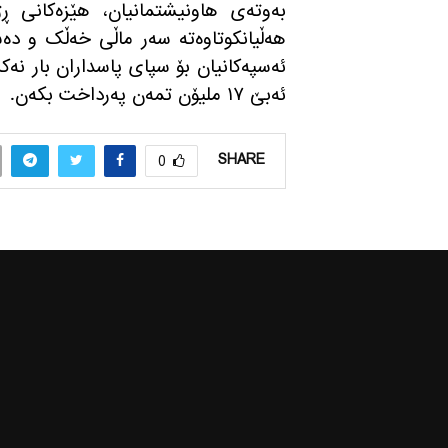
به‌وته‌ی هاونیشتمانیان، هێزه‌كانی
هەڵیانکوتاوەتە سەر ماڵی خەڵک و دەستی
ئه‌سپه‌كانیان بۆ سپای پاسداران بار نه‌كر
ئه‌بێ ١٧ ملیۆن تمه‌ن په‌رداخت بكه‌ن.
SHARE
0