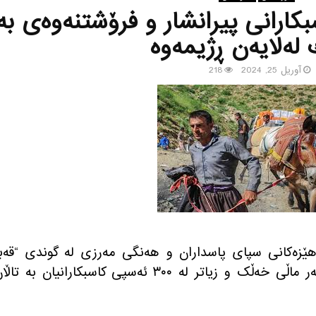
كارانی پیرانشار و فرۆشتنه‌وه‌ی به‌
له‌لایه‌ن ڕژیمه‌وه‌
آوریل 25, 2024
218
ی چوارشەممە ٥ی گوڵانی ١٤٠٣، هێزەکانی سپای پاسداران و هه‌نگی مه‌رزی لە گوندی “قەب
حسێن”ی پیرانشار، هەڵیانکوتاوەتە سەر ماڵی خەڵک و زیاتر لە ٣٠٠ ئەسپی کاسبکارانیان بە تا