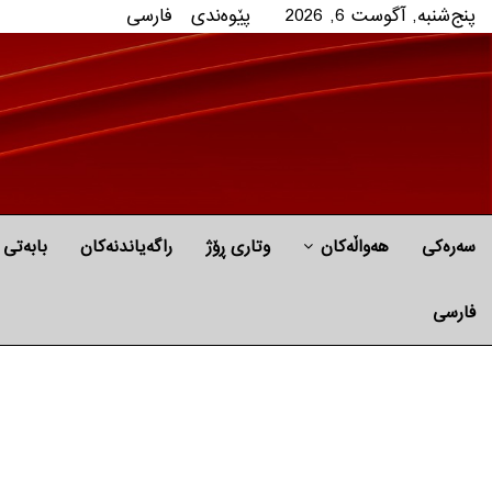
پنج‌شنبه, آگوست 6, 2026
پێوه‌ندی
فارسی
سەرەکی
هه‌واڵه‌کان
وتاری ڕۆژ
راگه‌یاندنه‌كان
بابه‌تی 
فارسی