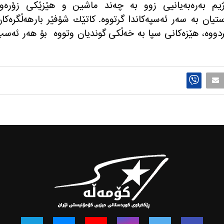
 ڕژیم بەرەبەیانیی زوو بە چەند ماشین و هێزێکی زۆرەو
ان بە سەر ئەسپەکاندا گرتووە. كاتێك شۆفێر بارهه‌ڵگره‌كا
دووه‌، هێزه‌كانی سپا به‌ خه‌ڵكی گوندیان وتووه‌
بۆ هه‌ر ئه‌س