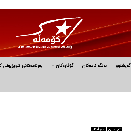
گه‌یشتوو
به‌لگه‌ نامه‌كان
گۆڤارەکان
بەرنامەکانی تلویزیونی ک
كوردستان
هه‌واڵه‌کان