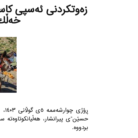
زه‌وتكردنی ئه‌سپی كاسب
خه‌ڵك 
ڕۆژ
بردووە.