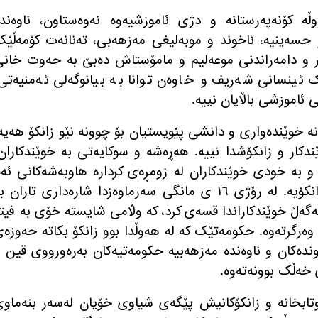
ە کۆنەپەرستانە و دژی ئاموزشیەوە نەوەستاون، ناوەندە
و حسەینیە، ئاخوند و موبەلیغی مەزهەبی، تەنانەت کۆمەڵێ
ر و دامەراندنی موعەلیم و مامۆستاش دەبێ بە حەوت خان
ک ئینسانی شەریف و خاوەن توانا بە بیانوگەلی ئەمنیەتی
ئاموزشی باڵایان نییە.
ە خوێندەواری و دانشی پێویستیان بۆ چوونە نێو زانکۆ هەیە
ندکار و زانکۆشدا نییە. هەڕەشە و سوکایەتی بە خوێندکاران
و بە خودی خوێندکاران لە زومڕەی کردارە هاوبەشەکانی ئە
ئاخوند – پاسدارە سوخەنڕانانەی نێو زانکۆیە. لە رۆژی ١٦ ی مانگی سەرماوەزدا شارەداری تاران 
ەگەڵ خوێندکاراندا قسەی کرد، کە وڵامی شایستە خۆی بە فیت
وەرگرتەوە. حکومەتێک کە لە هەوڵدا بوو زانکۆ بکاتە حەوزە
وندەکان و ناوەندە مەزهەبیە حکومەتیەکان بەرەورووی قین 
خەڵک بوونەتەوە.
تابخانە و زانکۆکانیش پێگەی شیاوی خۆیان لەسەر بنەماو