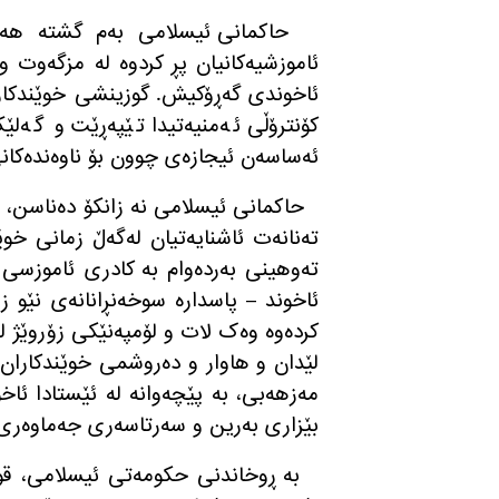
حاکمانی ئیسلامی بەم گشتە هەوڵ
ئاموزشیەکانیان پڕ کردوە لە مزگەوت 
ئاخوندی گەڕۆکیش. گوزینشی خوێندکا
کۆنترۆڵی ئەمنیەتیدا تێپەڕێت و گەلێ
ئەساسەن ئیجازەی چوون بۆ ناوەندەکانی 
حاکمانی ئیسلامی نە زانکۆ دەناسن، ن
تەنانەت ئاشنایەتیان لەگەڵ زمانی خوێ
تەوهینی بەردەوام بە کادری ئاموزسی 
کردەوە وەک لات و لۆمپەنێکی زۆروێژ ل
لێدان و هاوار و دەروشمی خوێندکاران 
مەزهەبی، بە پێچەوانە لە ئێستادا ئاخ
بێزاری بەرین و سەرتاسەری جەماوەری 
بە ڕوخاندنی حکومەتی ئیسلامی، قو