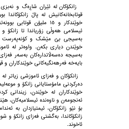
زانکۆکان لە ئێران شاڕەگ و نەبزی 
قوتابخانەکانیش لە پاڵ زانکۆکاندا ب
خوێندکار و ١٥ ملیۆن قوت
ئیسلامی هەوڵی زۆریاندا تا زانکۆ و
بەسیجی بێ مێشک و کۆنەپەرست سەر
خوێندن دیاری بکەن. واوەتر لە ئامو
بەسیجە دەسەڵاتدارەکان بەسەر فەزای ز
بایەخە فەرهەنگیەکانی خوێندکاران و قوت
زانکۆکان و فەزای ئاموزشی زیاتر ل
دەرکردنی مامۆستایانی زانکۆ و موعەلی
خوێندکاران لە خوێندن، زیندانی کرد
ئەنجومەن و ناوەندە ئیسلامیەکان، هێ
بۆ نێو زانکۆکان، ئیمتیازدان بە ئەند
زانکۆکاندا، بەگشتی فەزای زانکۆ و شو
ئاخوند.