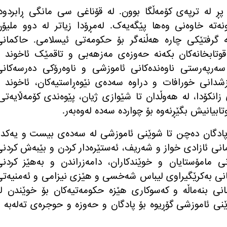
پڕ لە ترپەی کۆمەڵگا بوون. لە قۆناغی سی مانگی ڕابردود
وونەتە خاوەنی وەها پێگەیەک. لەمڕۆدا زیاتر لە دوو ملیۆ
ابی بوونەتە گرفتێکی چارە هەڵنەگر بۆ حکومەتی ئیسلامی. حاکمان
 قوتابخانەکان بکەنە حەوزەی مەزهەبی و تاقمێک ئاخوند 
پەرستی ناوەندەکانی ئاموزشی و ناوەرۆکی دەرسەکانی
زشدانی خورافات و دراوە سەدەی نێوەڕاستیەکان، ئاخوند 
انکۆدا، لە هەوڵدان تا شێوازی ژیان، پێوەندی کۆمەڵایەتی
ابیانیش بگێڕنەوە بۆ چواردە سەدە لەوەبەر.
ە پادگان دەچن تا شوێنی ئاموزشی لە سەدەی بیست و یەکدا
مانی ئازادی خواز و شەریف، ئەستێرەدار کردن و بێبەش کردن
نی مامۆستایان و خوێندکاران، دامەزراندن و بەهێز کردن
نانی بەکرێگیراوی لیباس شەخسی و هێزی نیزامی و ئەمنیەت
امانی بنەماڵە و کەسوکاری هێزە حکومەتیەکان بۆ خوێندن ل
ێنی ئاموزشی گۆڕیوە بۆ پادگان و حەوزە و حوجرەی تەلەبە 