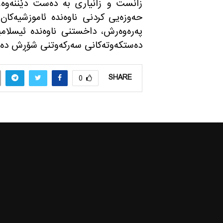
زانست و زانیاری بە دەست دێننەوە. ه
حەوزەیی کردنی ناوەندە ئاموزشیەکا
پەرەوەرش، داخستنی ناوەندە ئیسلامیە
دەستکەوتەکانی سەرکەوتنی شۆڕش دەبێ
SHARE
0