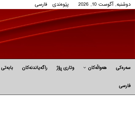
دوشنبه, آگوست 10, 2026
پێوه‌ندی
فارسی
سەرەکی
هه‌واڵه‌کان
وتاری ڕۆژ
راگه‌یاندنه‌كان
بابه‌تی 
فارسی