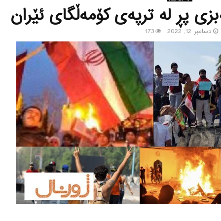
بزی پڕ لە ترپەی کۆمەڵگای ئێران
دسامبر 12, 2022
173