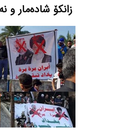
زانکۆ شاده‌مار و نە