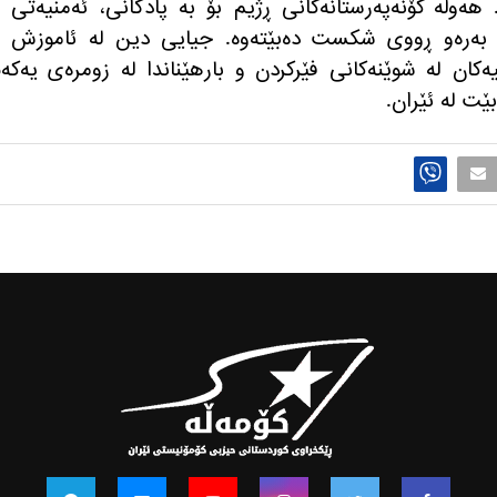
ەوڵە کۆنەپەرستانەکانی ڕژیم بۆ بە پادگانی، ئەمنیەتی 
ن بەرەو ڕووی شکست دەبێتەوە. جیایی دین لە ئاموزش و
کان لە شوێنەکانی فێرکردن و بارهێناندا لە زومرەی یەکە
ت لە ئێران.