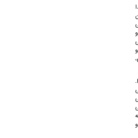
ا
ن
ی
و
و
،
.
ی
ی
ی
ە
و