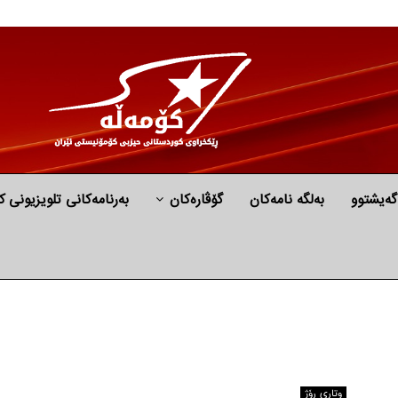
گه‌یشتوو
به‌لگه‌ نامه‌كان
گۆڤارەکان
بەرنامەکانی تلویزیونی ک
وتاری ڕۆژ