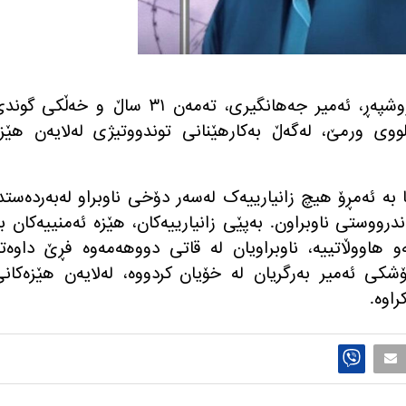
بەرەبەیانی ڕۆژی چوارشەممە ٢٠ی پووشپەڕ، ئەمیر جەهانگیری، تەمەن ٣١ ساڵ و خەڵکی گ
ووی ورمێ، لەگەڵ بەکارهێنانی توندووتیژی لەلایەن هێز
 به ئەمڕۆ هیچ زانیارییەک لەسەر دۆخی ناوبراو لەبەردەستد
‌ندرووستی ناوبراون. بەپێی زانیارییه‌كان، هێزە ئەمنییەکان ب
هاووڵاتییە، ناوبراویان له‌ قاتی دووهه‌مه‌وه‌ فڕێ داوه‌ته
كی ئه‌میر به‌رگریان له‌ خۆیان كردووه‌، له‌لایه‌ن هێزه‌كان
اوه‌.