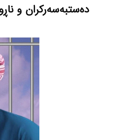
دەستبەسەرکران و ناڕ