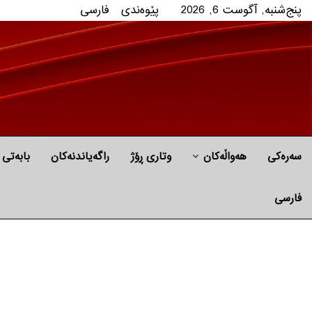
پنج‌شنبه, آگوست 6, 2026
پێوه‌ندی
فارسی
سەرەکی
هه‌واڵه‌کان
وتاری ڕۆژ
راگه‌یاندنه‌كان
بابه‌تی 
فارسی