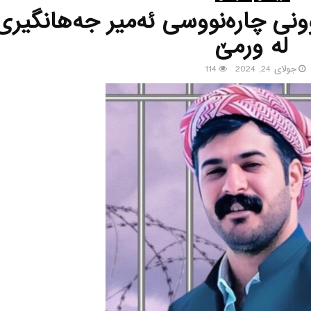
وونی چارەنووسی ئەمیر جەهانگیری
له‌ ورمێ
جولای 24, 2024
114