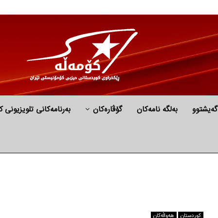
گه‌یشتوو
به‌لگه‌ نامه‌كان
گۆڤارەکان
بەرنامەکانی تلویزیونی ک
كوردستان
هه‌واڵه‌کان