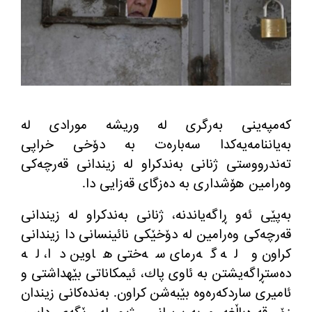
كه‌مپه‌ینی به‌رگری له‌ وریشه مورادی له‌
به‌یاننامه‌یه‌كدا سه‌باره‌ت به‌ دۆخی خراپی
ته‌ندرووستی ژنانی به‌ندكراو له‌ زیندانی قه‌رچه‌كی
وه‌رامین هۆشداری به‌ ده‌زگای قه‌زایی دا.
به‌پێی ئه‌و ڕاگه‌یاندنه‌، ژنانی به‌ندكراو له‌ زیندانی
قه‌رچه‌كی وه‌رامین له‌ دۆخێكی نائینسانی دا زیندانی
كراون و له‌ گه‌رمای سه‌ختی هاوین دا، له‌
ده‌ستڕاگه‌یشتن به‌ ئاوی پاك، ئیمكاناتی بێهداشتی و
ئامیری ساردكه‌ره‌وه‌ بێبه‌شن كراون. به‌نده‌كانی زیندان