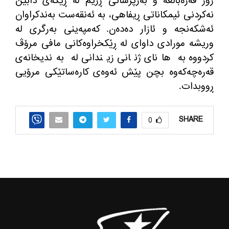
زۆر قه‌ره‌باڵغه و به‌رپرسانی ڕژیم له‌ ڕێگه‌ی دابین
نه‌كردنی ئیمكاناتی ڕیفاهی، به‌ ئه‌نقه‌ست به‌ندكراوان
ئه‌شكه‌نجه و ئازار ده‌ده‌ن. كه‌مپه‌ینی به‌رگری له‌
وریشه‌ مورادی داوای له‌ ڕێكخراوه‌كانی مافی مرۆڤ
كردووه‌ به‌ هانای ژنانی زیندانی له‌ به‌ندیخانه‌ی
قه‌ره‌چه‌كه‌وه‌ بچن پێش ئه‌وه‌ی كاره‌ساتێكی مرۆیی
ڕووبدات.
SHARE
0