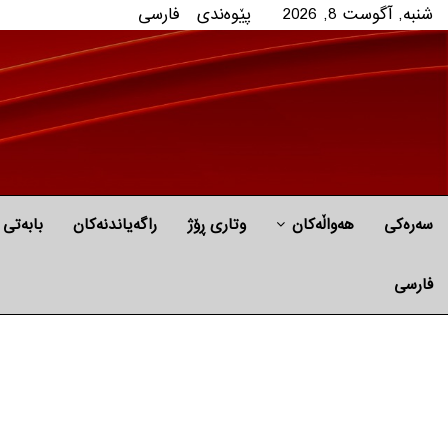
شنبه, آگوست 8, 2026
پێوه‌ندی
فارسی
سەرەکی
هه‌واڵه‌کان
وتاری ڕۆژ
راگه‌یاندنه‌كان
بابه‌تی 
فارسی