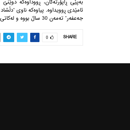
به‌پێی ڕاپۆرته‌كان، ڕووداوەکە دوێن
جەعفەر” تەمەن 30 ساڵ بووه‌ و لەکاتی ڕووداوەکەدا لەگەڵ هەردوو کچەکەیان لە ماڵەوە بوون.
SHARE
0