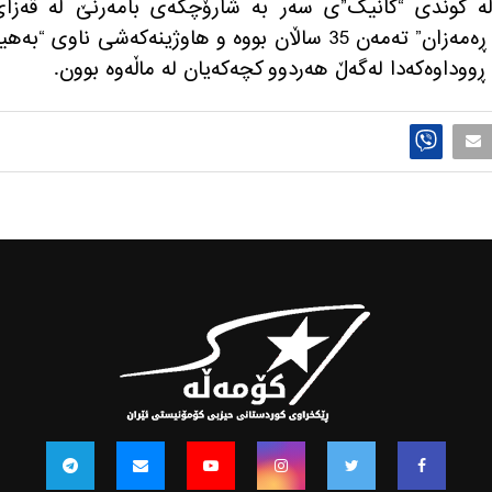
ێ لە گوندی “کانیک”ی سەر بە شارۆچکەی بامەرنێ لە قەزا
ئامێدی ڕوویداوه‌. پیاوەکە ناوی “دڵشاد ڕەمەزان” تەمەن 35 ساڵان بووه‌ و هاوژینەکەشی ناوی “بەه