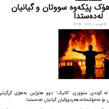
ۆک پێکەوە سووتان و گیانیان
لەدەستدا
فوریه 4, 2023
136
 ڕێبه‌ندان، لە گوندی سنووری “کانیک” دوو هاوژین بەهۆی گڕگرتن
ن بۆ نەخۆشخانە،هەردووکیان گیانیان لەدەستدا.