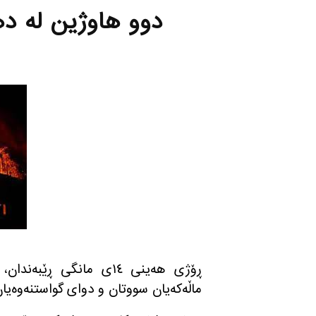
دوو هاوژین لە ده
ڕۆژی هه‌ینی ١٤ی مانگی
ماڵەکەیان سووتان ‌و دوای گواستنەوەیا