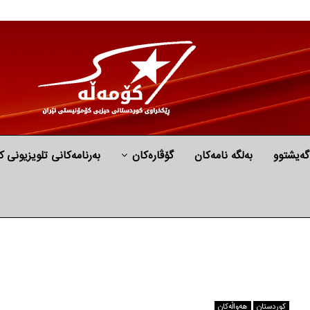
گه‌یشتوو
به‌لگه‌ نامه‌كان
گۆڤارەکان
بەرنامەکانی تلویزیونی ک
كوردستان
هه‌واڵه‌کان