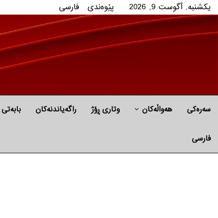
یکشنبه, آگوست 9, 2026
پێوه‌ندی
فارسی
سەرەکی
هه‌واڵه‌کان
وتاری ڕۆژ
راگه‌یاندنه‌كان
بابه‌تی 
فارسی