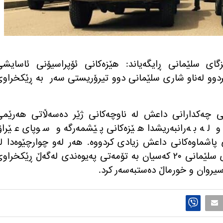
گای سلێمانی ڕایگه‌یاند: هێزەکانی ئۆپراسیۆنی ئاسایش
ابردوو لەناو شاری سلێمانی دوو تیرۆریستی سەر بە ڕێکخراو
ی چه‌كدارانی داعش له‌ ناوچه‌كانی ژێر ده‌سه‌ڵاتی هه‌رێم
و له‌ به‌رانبه‌ریشدا هێزه‌كانی پێشمه‌رگه‌ و سوپای عێرا
ه‌ی پاشماوه‌كانی داعش زیادی كردووه‌. هه‌ر له‌و چوارچێوه‌دا له
مانگی ڕابردوو هێزه‌ ئه‌منییه‌كانی شاری سلێمانی ٢٠ كه‌سیان به‌ تۆمه‌تی په‌یوه‌ندی له‌گه‌ڵ ڕێكخرا
یروان و خورماڵ ده‌ستبه‌سه‌ر كرد.