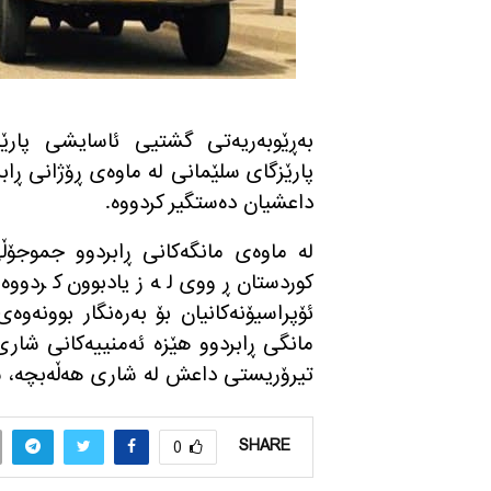
بەڕێوبەریەتی گشتیی ئاسایشی پارێز
پارێزگای سلێمانی لە ماوه‌ی ڕۆژانی ڕ
داعشیان دەستگیر كردووه‌.
له‌ ماوه‌ی مانگه‌كانی ڕابردوو جموجۆڵ
كوردستان ڕووی له‌ زیادبوون كردووه‌ 
ئۆپراسیۆنه‌كانیان بۆ به‌ره‌نگار بوونه‌و
تیرۆریستی داعش له‌ شاری هه‌ڵه‌بچه‌، س
SHARE
0