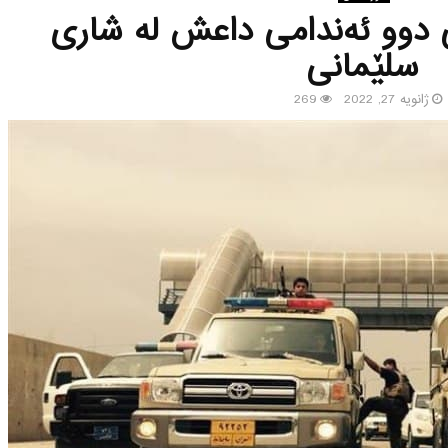
ی دوو ئه‌ندامی داعش له‌ شاری
سلێمانی
ژانویه 27, 2022
269