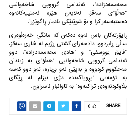
محەممەدزادە”، ئەندامی گرووپی شاخەوانیی
“هەڵۆ”ی سەقز، لەلایەن هێزە ئەمنییەکانەوە
دەستبەسەر کرا و بۆ شوێنێکی نادیار ڕاگوێزرا.
ڕاپۆرته‌كان باس له‌وه‌ ده‌كه‌ن كه‌ مانگی خەزەڵوەری
ساڵی ڕابردوو، دادسەرای گشتی ڕژیم له‌ شاری سەقز،
“فایق یووسفی” و “هادی محەممەدزادە”، دوو
ئەندامی گرووپی شاخەوانیی “هەڵۆ”ی بە زیندان
مەحکووم کردووه‌ و بەپێی ئەو بڕیارە، ئەو دوو کەسە
بە تۆمەتی “پڕوپاگەندە دژی نیزام لە ڕێگای
بڵاوکردنەوەی تراکتەوە” بە تاوانبار ناسراون.
SHARE
0