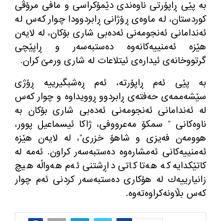
به‌ پێی ڕاپۆرتی ناوه‌ندی دێمۆكراسی و مافی مرۆڤی
كوردستان، له‌ ماوه‌ی ڕۆژانی ڕابردوودا چوار كه‌س له‌
ئه‌ندامانی ئه‌نجومه‌نی ئه‌ده‌بی شاری بۆكان، له‌ لایه‌ن
هێزه‌ ئه‌منییه‌كانه‌وه‌ ده‌ستبه‌سه‌ر و ڕاپێچی
گرتووخانه‌ی ئیداره‌ی ئیتلاعات له‌ شاری ورمێ كران.
به‌ پێی ئه‌م ڕاپۆرته‌، ئه‌م ڕه‌شبگیرییه‌ ڕۆژی
سێشه‌ممه‌ی حه‌فته‌ی ڕابردوو ڕوویداوه‌ و چوار كه‌س
له‌ ئه‌ندامانی ئه‌نجومه‌نی ئه‌ده‌بی شاری بۆكان به‌
ناوه‌كانی ” سمكۆ مه‌عرووفی، ژاكا ئیسماعیل پوور،
هوومه‌ن فه‌یزی و شاهۆ خزری”، له‌ لایه‌ن هێزه‌
ئه‌منییه‌كانی ئه‌مشاره‌وه‌ ده‌ستبه‌سه‌ر كراون. ئه‌مه‌ له‌
كاتێكدایه‌ كه‌ هه‌تا كاتی داڕشتنی ئه‌م هه‌واڵه‌ هیچ
زانیارییه‌ك له‌ هۆكاری ده‌ستبه‌سه‌ر كردنی ئه‌م چوار
كه‌س بڵاونه‌كراوه‌ته‌وه‌.