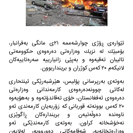
ئێواره‌ی ڕۆژی چوارشه‌ممه‌ ٢١ی مانگی به‌فرانبار،
بۆمبێك له‌ نزیك وه‌زاره‌تی ده‌ره‌وه‌ی حكوومه‌تی
تالیبان ته‌قیه‌وه‌ و به‌پێی زانیارییه‌ سه‌ره‌تاییه‌كان
لانیكه‌م ٢٠ كه‌س كوژران و برینداربوون.
به‌وته‌ی به‌رپرسانی پۆلیس، هێرشبه‌رێكی ئینتحاری
له‌كاتی چوونه‌ده‌ره‌وه‌ی كارمه‌ندانی وه‌زاره‌تی
ده‌ره‌وه‌ی ئه‌فغانستان، خۆی ته‌قاندۆته‌وه‌ و به‌هۆیه‌وه‌
٢٠ كه‌س بوونه‌ته‌ قوربانی كه‌ زۆربه‌یان كارمه‌ندی ئه‌و
ناوه‌نده‌ ده‌وڵه‌تیه‌ن و برینداره‌كان ڕاگوێزی
نه‌خۆشخانه كراون. به‌وته‌ی كارمه‌ندێكی ئه‌و
وه‌زاره‌تخانه‌یه‌، شه‌قامه‌كانی ده‌ورووبه‌ر له‌لایه‌ن