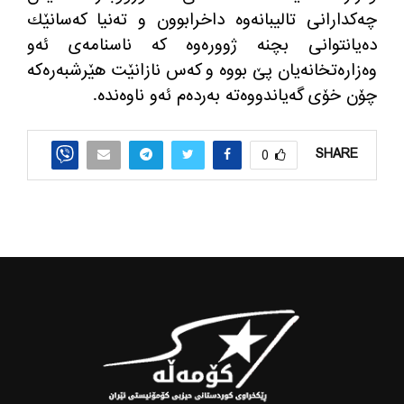
چه‌كدارانی تالیبانه‌وه‌ داخرابوون و ته‌نیا كه‌سانێك
ده‌یانتوانی بچنه‌ ژووره‌وه‌ كه‌ ناسنامه‌ی ئه‌و
وه‌زاره‌تخانه‌یان پێ بووه‌ و كه‌س نازانێت هێرشبه‌ره‌كه‌
چۆن خۆی گه‌یاندووه‌ته‌ به‌رده‌م ئه‌و ناوه‌نده‌.
SHARE
0