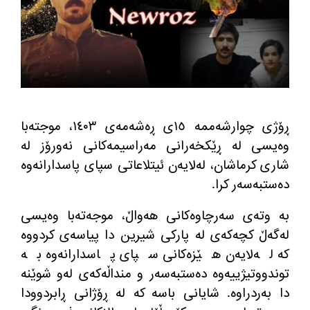
ڕۆژی چوارشه‌ممه‌ ١٥ی ڕه‌شه‌مه‌ی ١٤٠٣، موجته‌با
وه‌یسی له‌ ڕێكخه‌رانی مه‌راسیمه‌كانی نه‌ورۆز له‌
شاری كرماشان، له‌لایه‌ن ئیتلاعاتی سپای پاسدارانه‌وه‌
ده‌ستبه‌سه‌ر كرا.
به‌ وته‌ی سه‌رچاوه‌كانی هه‌واڵ، موجه‌ته‌با وه‌یسی
له‌گه‌ڵ كچه‌كه‌ی له‌ پاركی شیرین دا پیاسه‌ی كردووه‌
كه‌ له‌لایه‌ن هێزه‌كانی سپای پاسدارانه‌وه‌ به‌
توندووتیژییه‌وه‌ ده‌ستبه‌سه‌ر و منداڵه‌كه‌ی له‌و شوێنه
دا به‌ردراوه‌. شایانی باسه‌ كه‌ له‌ ڕۆژانی ڕابردوودا