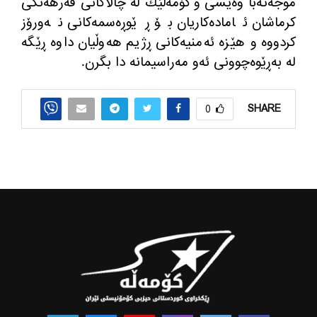
موجه‌ته‌با وه‌یسی و كۆمه‌ڵێك له‌ چالاكانی فه‌رهه‌نگی
كرماشان ئاماده‌كاریان بۆ ڕێوڕه‌سمه‌كانی نه‌ورۆز
كردووه‌ و هێزه‌ ئه‌منیه‌كانی ڕژیم هه‌وڵیان داوه‌ ڕێگه‌
له‌ به‌ڕێوه‌چوونی ئه‌و مه‌راسیمانه‌ دا بگرن.
SHARE
0