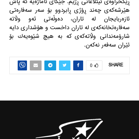
ڕێكخراوه‌ی ئیتلاعاتی ڕژیم. جێگای ئاماژه‌یه‌ كه‌ پاش
هێرشه‌كه‌‌ی چه‌ند ڕۆژی ڕابردوو بۆ سه‌ر سه‌فاره‌تی
ئازه‌ربایجان له‌ تاران، ده‌وڵه‌تی ئه‌و وڵاته
سه‌فاره‌تخانه‌كه‌‌ی له‌ تاران داخست و هۆشداری دایه‌
شارۆمه‌ندانی وڵاته‌كه‌ی كه‌ به‌ هیچ شێوه‌یه‌ك بۆ
ئێران سه‌فه‌ر نه‌كه‌ن.
SHARE
0