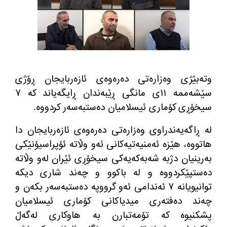
وته‌بێژی وه‌زاره‌تی ده‌ره‌وه‌ی ئازه‌ربایجان ڕۆژی
سێشه‌ممه‌ ١١ی مانگی ڕێبه‌ندان ڕایگه‌یاند كه‌ ٧
سیخۆڕی كۆماری ئیسلامیان ده‌ستبه‌سه‌ر كردووه‌.
له‌ ڕاگه‌یه‌ندراوی وه‌زاره‌تی ده‌ره‌وه‌ی ئازه‌ربایجان دا
هاتووه‌، هێزه‌ ئه‌منیه‌تیه‌كانی ئه‌و وڵاته ئۆپراسیۆنێكی
به‌رینیان دژبه‌ شه‌به‌كه‌یه‌كی سیخۆڕی ئێران له‌و وڵاته
ده‌ستپێكردووه‌ و له‌ باكوو و چه‌ند شاری دیكه‌
توانیویانه‌ ٧ ئه‌ندامی ئه‌و گرووپه‌ ده‌ستبه‌سه‌ر بكه‌ن و
چه‌ند ده‌فته‌ری میدیاكانی كۆماری ئیسلامیان
پشكنیوه‌ كه‌ تۆمه‌تبارن به‌ هاوكاری له‌گه‌ڵ