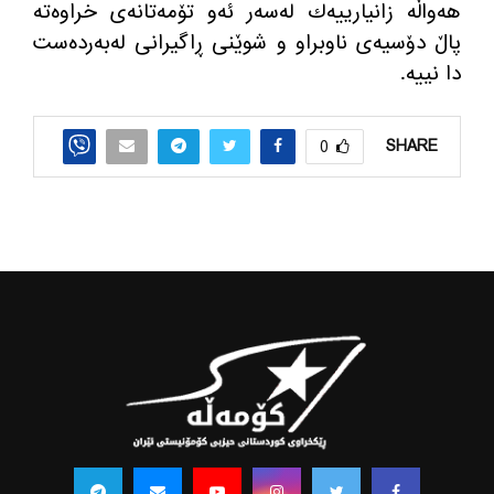
هه‌واڵه‌ زانیارییه‌ك له‌سه‌ر ئه‌و تۆمه‌تانه‌ی خراوه‌ته‌
پاڵ دۆسیه‌ی ناوبراو و شوێنی ڕاگیرانی له‌به‌رده‌ست
دا نییه‌
.
SHARE
0