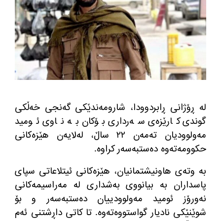
له‌ ڕۆژانی ڕابردوودا، شارومه‌ندێكی گه‌نجی خه‌ڵكی
گوندی كارێزه‌ی سه‌رداری بۆكان به‌ ناوی ئومید
مه‌ولوودیان ته‌مه‌ن ٢٢ ساڵ، له‌لایه‌ن هێزه‌كانی
حكوومه‌ته‌وه‌ ده‌ستبه‌سه‌ر كراوه‌
.
به‌ وته‌ی هاونیشتمانیان، هێزه‌كانی ئیتلاعاتی سپای
پاسداران به‌ بیانووی به‌شداری له‌ مه‌راسیمه‌كانی
نه‌ورۆز ئومید مه‌ولوودییان ده‌ستبه‌سه‌ر و بۆ
شوێنێكی نادیار گواستووه‌ته‌وه‌
.
تا كاتی داڕشتنی ئه‌م