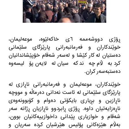
ڕۆژی دووشه‌ممه‌ ٦ی خاكه‌لێوه‌، موعه‌لیمان،
خوێندكاران و فه‌رمانبه‌رانی پارێزگای سلێمانی
ده‌ستیان له كار كێشا و له‌سه‌ر شه‌قام خۆپێشاندانیان
كرد به‌ڵام چه‌ند كه‌سیان له‌لایه‌ن پۆلیسه‌وه‌
ده‌ستبه‌سه‌ر كران.
خوێندكاران، موعه‌لیمان و فه‌رمانبه‌رانی ناڕازی له‌
پارێزگای سلێمانی له‌ ئاست نه‌دانی ده‌رماڵه و مووچه‌
ناڕازین و بڕیاری بایكۆتی ده‌وام و كۆبوونه‌وه‌ی
ناڕه‌زایه‌تیان داوه‌. ڕۆژی ڕابردوو ناڕازیان ڕژانه سه‌ر
شه‌قام و خوازیاری پێدانی داخوازییه‌كانیان بوون،
به‌ڵام هێزه‌كانی پۆلیس هێرشیان كرده‌ سه‌ریان و