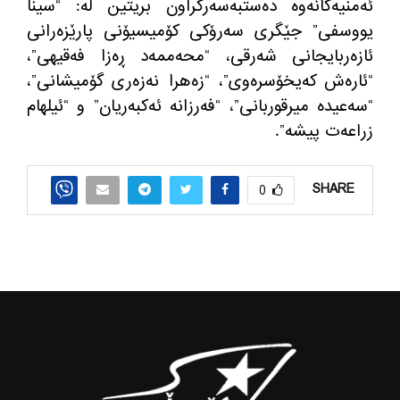
ئه‌منیه‌كانه‌وه‌ ده‌ستبه‌سه‌ركراون بریتین له‌: “سینا
یووسفی” جێگری سه‌رۆكی كۆمیسیۆنی پارێزه‌رانی
ئازه‌ربایجانی شه‌رقی، “محه‌ممه‌د ڕه‌زا فه‌قیهی”،
“ئاره‌ش كه‌یخۆسره‌وی”، “زه‌هرا نه‌زه‌ری گۆمیشانی”،
“سه‌عیده‌ میرقوربانی”، “فه‌رزانه ئه‌كبه‌ریان” و “ئیلهام
زراعه‌ت پیشه‌”.
SHARE
0