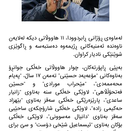
له‌ماوه‌ی ڕۆژانی ڕابردوودا، ١١ هاووڵاتی دیكه‌ له‌لایه‌ن
ناوه‌نده‌ ئه‌منیه‌كانی ڕژیمه‌وه‌ ده‌ستبه‌سه‌ و ڕاگوێزی
شوێنێكی نادیار كراوان.
به‌پێی ڕاپۆرته‌كان، چوار هاووڵاتی خه‌ڵكی جوانڕۆ
به‌ناوه‌كانی “مۆعه‌یه‌د حسێنی” ته‌مه‌ن ١٧ ساڵ، “په‌یام
محه‌ممه‌دی”، “مێحراب مورادی” و “حسێن
فه‌تحۆڵڵاهی”، لاوێكی خه‌ڵكی سنه‌ به‌ناوی “زانیار
ساعدی”، پارێزه‌رێكی خه‌ڵكی سه‌قز به‌ناوی “بێهزاد
حه‌كیمی زاده‌”، لاوێكی خه‌ڵكی شارۆچكه‌ی ساحێبی
سه‌قز به‌ناوی “دانیال مه‌سوونی”، لاوێكی خه‌ڵكی
بۆكان به‌ناوی “ئیسماعیل شێخی دۆست” و سێ برای