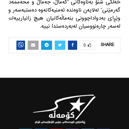
خه‌ڵكی شنۆ به‌ناوه‌كانی “كه‌ماڵ، جه‌ماڵ و محه‌ممه‌د
گه‌رمێنی” له‌لایه‌ن ناوه‌نده‌ ئه‌منیه‌كانه‌وه‌ ده‌ستبه‌سه‌ر و
وێڕای به‌دواداچوونی بنه‌ماڵه‌كانیان هیچ زانیارییه‌ك
له‌سه‌ر چاره‌نووسیان له‌به‌رده‌ستدا نییه‌.
SHARE
0