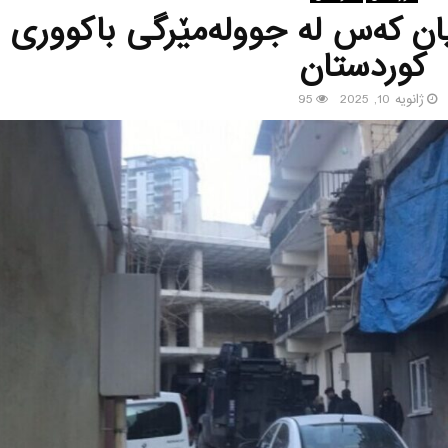
یان كه‌س له‌ جووله‌مێرگی باكووری
كوردستان
ژانویه 10, 2025
95