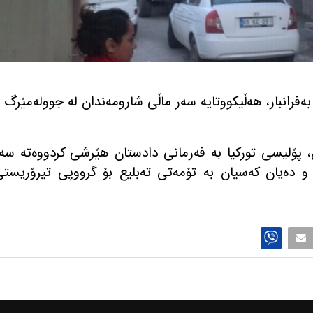
سی توركیا ڕۆژی پێنجشه‌ممه‌ ٢٠ی به‌فرانبار، هه‌ڵیكووتایه‌ سه‌ر ماڵی شارومه‌ندان له‌ جووله‌مێرگ 
 پۆلیسی توركیا به‌ فه‌رمانی دادستان هێرشی كردووه‌ته‌ سه‌
ده‌یان كه‌سیان به‌ تۆمه‌تی ته‌بلیع بۆ گرووپی تیرۆریست