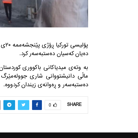
پۆلی
ده‌یان كه‌سیان ده‌ستبه‌سه‌ر كرد.
به‌ وته‌ی میدیاكانی باكووری كوردستان،
ماڵی دانیشتووانی شاری جووله‌مێرگ و 
ده‌ستبه‌سه‌ر و ڕه‌وانه‌ی زیندان كردووه‌.
SHARE
0