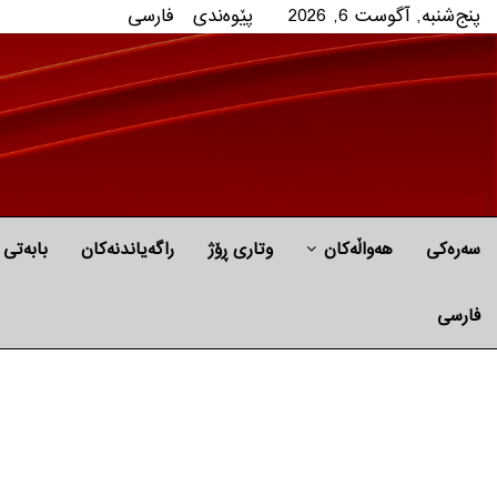
پنج‌شنبه, آگوست 6, 2026
پێوه‌ندی
فارسی
سەرەکی
هه‌واڵه‌کان
وتاری ڕۆژ
راگه‌یاندنه‌كان
بابه‌تی 
فارسی