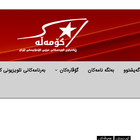
گه‌یشتوو
به‌لگه‌ نامه‌كان
گۆڤارەکان
بەرنامەکانی تلویزیونی ک
كوردستان
هه‌واڵه‌کان