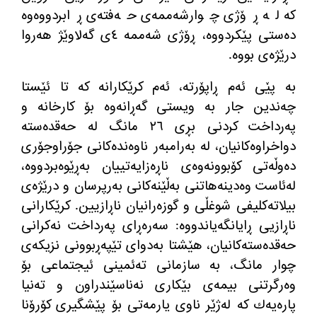
كه‌ له‌ ڕۆژی چوارشه‌ممه‌ی حه‌فته‌ی ڕابردووه‌وه‌
ده‌ستی پێكردووه‌، ڕۆژی شه‌ممه‌ ٤ی گه‌لاوێژ هه‌روا
درێژه‌ی بووه‌.
به‌ پێی ئه‌م ڕاپۆرته‌، ئه‌م كرێكارانه‌ كه‌ تا ئێستا
چه‌ندین جار به‌ ویستی گه‌ڕانه‌وه‌ بۆ كارخانه‌ و
په‌رداخت كردنی بڕی ٢٦ مانگ له‌ حه‌قده‌سته‌
دواخراوه‌كانیان، له‌ به‌رامبه‌ر ناوه‌نده‌كانی جۆراوجۆری
ده‌وڵه‌تی كۆبوونه‌وه‌ی ناڕه‌زایه‌تییان به‌ڕێوه‌بردووه‌،
له‌ئاست وه‌دینه‌هاتنی به‌ڵێنه‌كانی به‌رپرسان و درێژه‌ی
بیلاته‌كلیفی شوغڵی و گوزه‌رانیان ناڕازیین. كرێكارانی
ناڕازیی ڕایانگه‌یاندووه‌: سه‌ره‌ڕای په‌رداخت نه‌كرانی
حه‌قده‌سته‌كانیان، هێشتا به‌دوای تێپه‌ڕبوونی نزیكه‌ی
چوار مانگ، به‌ سازمانی ته‌ئمینی ئیجتماعی بۆ
وه‌رگرتنی بیمه‌ی بێكاری نه‌ناسێندراون و ته‌نیا
پاره‌یه‌ك كه‌ له‌ژێر ناوی یارمه‌تی بۆ پێشگیری كۆرۆنا