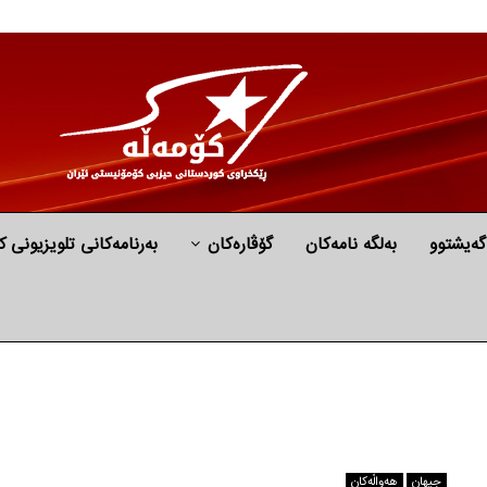
گه‌یشتوو
به‌لگه‌ نامه‌كان
گۆڤارەکان
بەرنامەکانی تلویزیونی ک
جیهان
هه‌واڵه‌کان