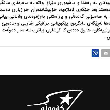
‌كان له‌ به‌غدا و باشووری عێراق واته‌ له‌ سه‌ره‌تای مانگ
 كه‌س گیانیان له‌ده‌ستداوه‌. جێگه‌ی ئاماژه‌یه‌، خۆپیشانده‌ران خوازیاری ده‌س
ته‌ به‌ سه‌مبۆلی گه‌نده‌ڵی و پاراستنی به‌رژه‌وه‌ندی وڵاتانی بیان
‌روه‌ها له‌ڕێگه‌ی مانگرتن، پێكهێنانی ترافیكی شاریی و جاده‌یی 
وتییه‌كان، هه‌وڵ ده‌ده‌ن كه‌ گوشاری زیاتر بخنه‌ سه‌ر ده‌وڵه‌ت 
ن.