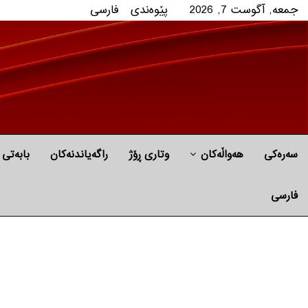
جمعه, آگوست 7, 2026
پێوه‌ندی
فارسی
سەرەکی
هه‌واڵه‌کان
وتاری ڕۆژ
راگه‌یاندنه‌كان
بابه‌تی 
فارسی