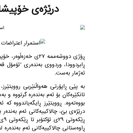
درێژه‌ی خۆپیشاند
ڕۆژی دووشه‌ممه‌ ٢٧ی خ
ڕابردوودا، وردووی به‌نده‌ری “ئۆمۆل قه‌س
ئه‌ژمار به‌ست.
به‌ پێی ڕاپۆرتی هه‌واڵنێریی روویتێرز
بووه‌ته‌وه‌. ڕوویتێرز ڕایگه‌یاندووه‌ كه‌
درێژه‌ی بێ، چالاكییه‌كانی ئه‌م به‌نده‌ر
ڕێك