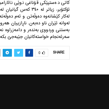
كاتی ده‌ستپێكی قۆناغی نوێی نائارامییه
ئۆكتۆبر، زیاتر له‌ ٣٤٠
له‌كار كێشانه‌وه‌ ده‌وڵه‌تن و ئه‌م ده‌وڵه‌
له‌وانه‌ ئێران ناو ده‌به‌ن. ناڕازییان هه
به‌ستنی وردووی به‌نده‌ر و دامه‌زراوه‌ نه‌
سه‌رئه‌نجام خواسته‌كانیان جێبه‌جێ بكه‌
SHARE
0