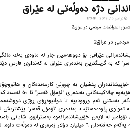
انی دژه‌ ده‌وڵه‌تی له‌ عێراق
نوامبر 18, 2019
173
ه‌زه‌ڵوه‌ر، خۆپیشانده‌رانی عێراقی بۆ دووهه‌مین جار له‌ ماوه‌ی یه‌ك مانگ
ر” كه‌ به‌ گرینگترین به‌نده‌ری عێراق له‌ كه‌نداوی فارس دێته
، خۆپیشانده‌ران پێشیان به‌ چوونی كارمه‌نده‌كان و هاتووچۆ
تانكێره‌كان بۆ ئه‌م به‌نده‌ره‌ گرتووه‌ و به‌هۆیه‌وه‌ چالاكییه‌كانی به‌نده‌ری “ئۆمۆل قه‌سر” تا ٥٠ ل
 ئه‌گه‌ر به‌ستنی ئه‌م وروودییه‌ تا دوانیوه‌ڕۆی ڕۆژی دووشه‌ممه
 به‌ ته‌واوی ڕاوه‌ده‌ستێت. به‌نده‌ری “ئۆمۆل قه‌سر” پێشتریش له
ه‌وتی ٢٩ی ئۆكتۆبر تا ڕێكه‌وتی ٩ی نۆوامبر له‌ لایه‌ن خۆپیشانده‌رانه‌وه‌ به‌سترابوو. شایانی باسه‌
ڕاوه‌ستانی چالاكییه‌كانی ئه‌م به‌نده‌ره‌ له‌ یه‌كه‌م حه‌فته‌دان ٦ میلیارد دۆلار زه‌ره‌ری له‌ ده‌وڵه‌ت داوه‌. 