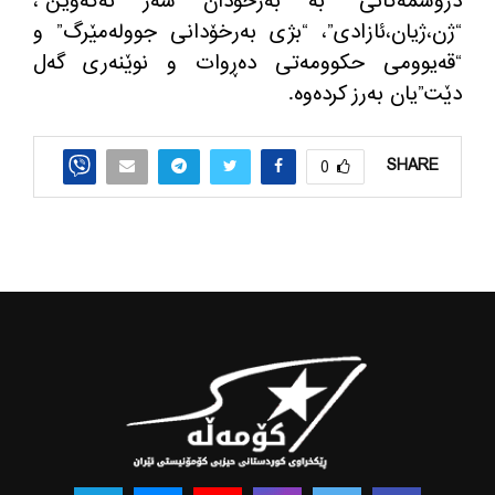
دروشمه‌كانی “به‌ به‌رخۆدان سه‌ر ئه‌كه‌وین”،
“ژن،ژیان،ئازادی”، “بژی به‌رخۆدانی جووله‌مێرگ” و
“قه‌یوومی حكوومه‌تی ده‌ڕوات و نوێنه‌ری گه‌ل
دێت”یان به‌رز كرده‌وه‌.
SHARE
0