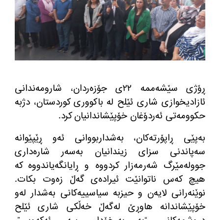
ڕۆژی سێشه‌ممه‌ ٢٢ی جۆزه‌ردان، شارومه‌ندانی
ئازادیخوازی شاری ئێلح له‌ باكووری كوردستان، دژبه‌
حكوومه‌تی ئه‌ردۆغان خۆپێشاندانیان كرد.
به‌پێی ڕاپۆرته‌كان، به‌شداربووانی ئه‌و ڕێپێوانه
سه‌پاندنی سزای زیندانیان به‌سه‌ر شاره‌داری
جووله‌مێرگ شه‌رمه‌زار كردووه‌ و ڕایانگه‌یاندووه‌ كه‌
هیچ كه‌س ناتوانێت ئیراده‌ی گه‌ڵ زه‌وت بكات.
نوێنه‌رانی لایه‌ن و حیزبه‌ سیاسییه‌كانی به‌شدار له‌و
خۆپێشاندانه‌ هاوڕێ له‌گه‌ڵ خه‌ڵكی شاری ئێلح