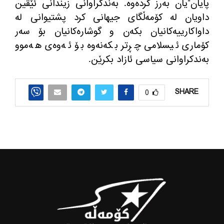
پایان”یان به‌رز كرده‌وه‌. به‌ندكراوانی زیندانی ئێڤین
داویان له‌ كۆمه‌ڵگای جیهانی كرد پشتیوانی له‌
داواكارییه‌كانیان بكه‌ن و گوشاره‌كانیان بۆ سه‌ر
كۆماری ئیسلامی چڕتر بكه‌نه‌وه‌ بۆ ئه‌وه‌ی هه‌موو
به‌ندكراوانی سیاسی ئازاد بكرێن.
SHARE
0