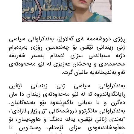
ڕۆژی دووشه‌ممه‌ ٨ی گه‌لاوێژ، به‌ندكراوانی سیاسی
ژنی زیندانی ئێڤین بۆ چه‌نده‌مین ڕۆژی به‌رده‌وام
دژبه‌ سه‌پاندنی سزای ئێعدام به‌سه‌ر شه‌ریفه
محه‌ممه‌دی و په‌خشان عه‌زیزی له‌ نێو مه‌حه‌وه‌ته‌ی
ئه‌و به‌ندیخانه‌یه‌ مانیان گرت.
به‌ندكراوانی سیاسی ژنی زیندانی ئێڤین
ڕایانگه‌یاندووه‌ كه‌ له‌ نێو مه‌حه‌وه‌ته‌ی زیندان دا مان
ده‌گرن و تا به‌یانی ناگه‌ڕێنه‌وه‌ نێو به‌نده‌كانیان.
به‌ندكراوانی مانگرتوو دروشمه‌كانی “ژن،ژیان،ئازادی”،
“به‌ندی ژنانی ئێڤین، یه‌ك ده‌نگ و هاوپه‌یمان، بۆ
هه‌ڵوه‌شاندنه‌وه‌ی سزای ئێعدام، وه‌ستاوین تا