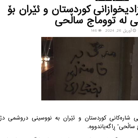
دیخوازانی كوردستان و ئێران بۆ
ی له‌ تووماج ساڵحی
آوریل 26, 2024
146
زانی شاره‌كانی كوردستان و ئێران به‌ نووسینی دروشمی دژه
اڵحی” ڕاگه‌یاندووه‌.