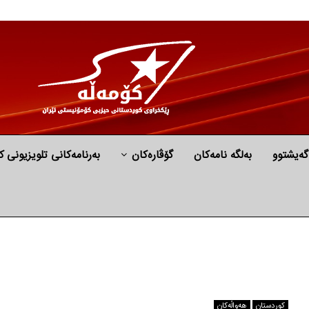
گه‌یشتوو
به‌لگه‌ نامه‌كان
گۆڤارەکان
بەرنامەکانی تلویزیونی ک
كوردستان
هه‌واڵه‌کان