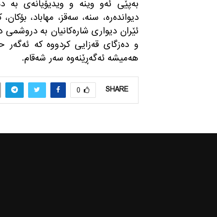
به‌پێی ئه‌و وینه و ویدیۆیانه‌ی به‌ د
دیوانده‌ره‌، سنه‌، سه‌قز، مهاباد، بۆكا
ئێران دیواری شاره‌كانیان به‌ دروشمی د
و ده‌زگای قه‌زایی كردووه‌ كه‌ ئه‌گه‌ر 
هه‌میشه ئه‌گه‌ڕێنه‌وه‌ سه‌ر شه‌قام.
SHARE
0