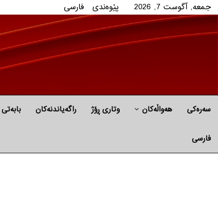
جمعه, آگوست 7, 2026
پێوه‌ندی
فارسی
سەرەکی
هه‌واڵه‌کان
وتاری ڕۆژ
راگه‌یاندنه‌كان
بابه‌تی 
فارسی