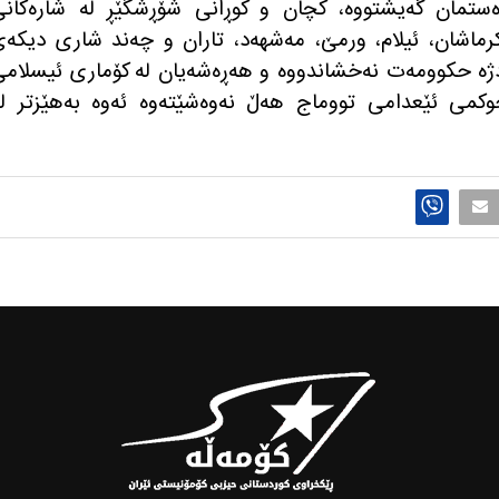
ه‌ستمان گه‌یشتووه‌، كچان و كوڕانی شۆڕشگێڕ له‌ شاره‌كان
ن، كرماشان، ئیلام، ورمێ، مه‌شهه‌د، تاران و چه‌ند شاری دیكه‌
ژه حكوومه‌ت نه‌خشاندووه‌ و هه‌ڕه‌شه‌یان له‌ كۆماری ئیسلام
حوكمی ئێعدامی تووماج هه‌ڵ نه‌وه‌شێته‌وه‌ ئه‌وه‌ به‌هێزتر له