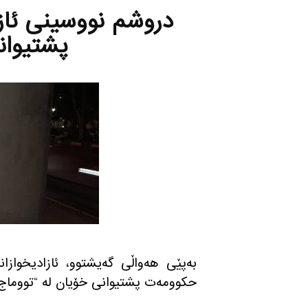
دروشم نووسینی ئازا
پشتیوان
به‌پێی هه‌و‌اڵی گه‌یشتوو، ئازادیخوا
حكوومه‌ت پشتیوانی خۆیان له‌ “تووماج س