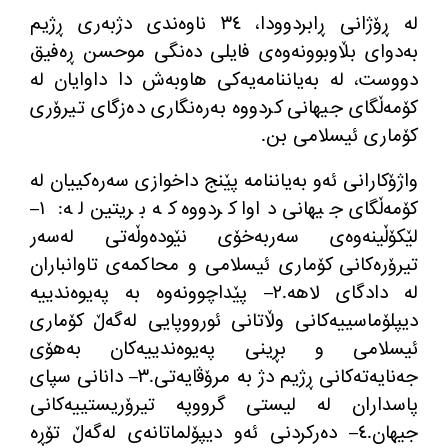
له‌ ڕۆژانی ڕابردوودا، ٣٤ ناوه‌ندی دژبه‌ری ڕژیم
به‌دوای بڵاوبوونه‌وه‌ی فایلی ده‌نگی موحسن ڕه‌فیق
دووست، له‌ به‌یاننامه‌یه‌كی هاوبه‌ش دا داوایان له‌
كۆمه‌ڵگای جیهانی كردووه‌ به‌ره‌نگاری ده‌زگای تیرۆری
كۆماری ئیسلامی بن
.
واژۆكارانی ئه‌و به‌یاننامه‌ پێنج داخوازی سه‌ره‌كییان له‌
كۆمه‌ڵگای جیهانی داوا كردووه‌ كه‌ بریتین له‌
:
١
–
لێكۆڵینه‌وه‌ی سه‌ربه‌خۆی نێوده‌وڵه‌تی له‌سه‌ر
تیرۆره‌كانی كۆماری ئیسلامی و محاكمه‌ی تاوانباران
له‌ دادگای لاهه
.
٢
–
پێداچوونه‌وه‌ به‌ په‌یوه‌ندییه‌
دیپلۆماسییه‌كانی وڵاتانی ئورووپایی له‌گه‌ڵ كۆماری
ئیسلامی و بڕینی په‌یوه‌ندییه‌كان به‌هۆی
جه‌نایه‌ته‌كانی ڕژیم دژ به مرۆڤایه‌تی‌
.
٣
–
دانانی سپای
پاسداران له‌ لیستی گرووپه تیرۆریستییه‌كانی
جیهان
.
٤
–
ده‌ركردنی ئه‌و دیپۆلماتانه‌ی له‌گه‌ڵ تۆڕه‌