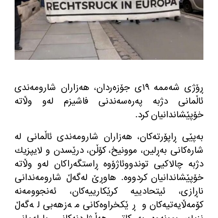
ڕۆژی شه‌ممه‌ ١٩ی جۆزه‌ردان، هه‌زاران شارومه‌ندی
ئاڵمانی دژبه په‌ره‌سه‌ندنی‌ فاشیزم له‌و وڵاته
خۆپێشاندانیان كرد.
به‌پێی ڕاپۆرته‌كان، هه‌زاران شارومه‌ندی ئاڵمانی له‌
شاره‌كانی به‌ڕلین، موونیخ، كۆڵن، درێسدن و لایپزیك
دژبه‌ چالاكیی توندووئاژۆوه‌ ڕاستگه‌راكان له‌و وڵاته‌
خۆپێشاندانیان كردووه‌. هاوڕێ له‌گه‌ڵ شارومه‌ندانی
ناڕازی، ئیتحادییه‌ كرێكارییه‌كان، ئه‌نجوومه‌نه‌
كۆمه‌ڵایه‌تیه‌كان و ڕێكخراوه‌كانی مه‌زهه‌بی له‌گه‌ڵ