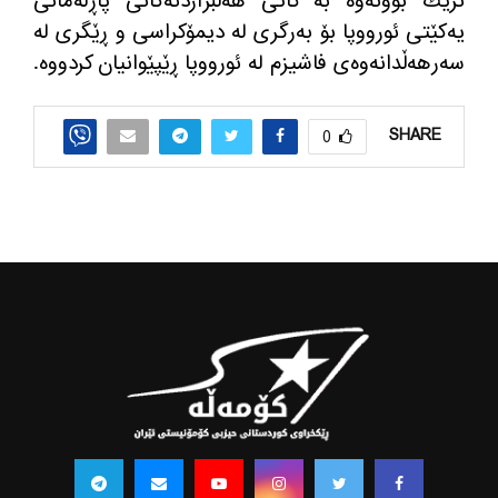
نزیك بوونه‌وه‌ به‌ كاتی هه‌ڵبژاردنه‌كانی پاڕله‌مانی
یه‌كێتی ئورووپا بۆ به‌رگری له‌ دیمۆكراسی و ڕێگری له‌
سه‌رهه‌ڵدانه‌وه‌ی فاشیزم له‌ ئورووپا ڕێپێوانیان كردووه‌.
SHARE
0