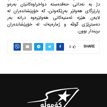
دژ به‌ نه‌دانی حه‌قده‌سته‌ دواخراوه‌كانیان به‌ره‌و
پارێزگای هه‌ولێر به‌ڕێكه‌وتن، كه‌ خۆپێشانده‌ران له‌
لایه‌ن هێزه‌ ئه‌منیه‌كانی هه‌ولێره‌وه‌ درانه‌ به‌ر
ده‌ستڕێژی گولله‌ و ژماره‌یه‌ك له‌ خۆپێشانده‌ران
بریندار بوون
.
SHARE
0