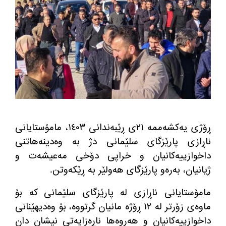
ڕۆژی یه‌كشه‌ممه‌ ٢١ی ڕێبه‌ندانی ١٤٠٣، مامۆستایانی
ناڕازی پارێزگای سلێمانی دژ به‌ وه‌دینه‌هاتنی
داخوازییه‌كانیان و خراپی دۆخی مه‌عیشه‌ت و
ژیانیان، به‌ره‌و پارێزگای هه‌ولێر به‌ ڕێكه‌وتن
.
مامۆستایانی ناڕازی له‌ پارێزگای سلێمانی كه‌ بۆ
ماوه‌ی زۆرتر له‌ ١٢ ڕۆژه‌ مانیان گرتووه‌، بۆ وه‌دیهێنانی
داخوازییه‌كانیان و هه‌روه‌ها ناڕه‌زایه‌تی نیشان دان