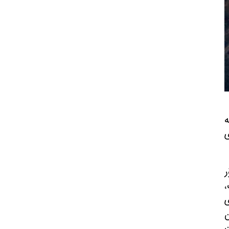
‌
ی
ر
،
‌ی
ن