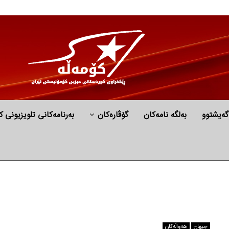
گه‌یشتوو
به‌لگه‌ نامه‌كان
گۆڤارەکان
بەرنامەکانی تلویزیونی ک
جیهان
هه‌واڵه‌کان