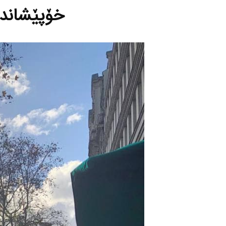
خۆپێشاندا