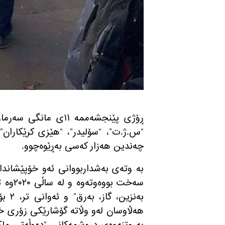
ڕۆژی پێنجشه‌ممه‌ ١١ی 
“س.ژ.ت”، “سۆلیدر”، “هێزی كرێكاران”
چه‌ندین هه‌زار كه‌سی به‌ڕێوه‌چوو.
به‌ وته‌ی به‌شداربووانی ئه‌و خۆپێشاند
سه‌خت 
هه‌ڵاوسان له‌و وڵاته‌ گۆشارێكی زۆری خس