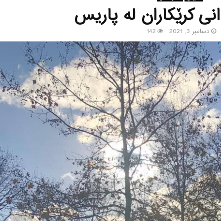
نی كرێكاران له‌ پاریس
دسامبر 3, 2021
142