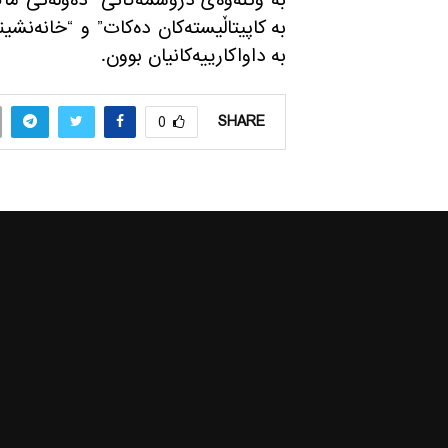
به‌ وتنه‌وه‌ی دروشمه‌كانی “ده‌وڵه‌تی ماكر
به‌ كاپیتاڵیسته‌كان ده‌كات” و “خانه‌نشی
به‌ داواكارییه‌كانیان بوون.
SHARE
0