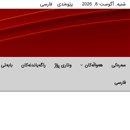
شنبه, آگوست 8, 2026
پێوه‌ندی
فارسی
سەرەکی
هه‌واڵه‌کان
وتاری ڕۆژ
راگه‌یاندنه‌كان
بابه‌تی 
فارسی