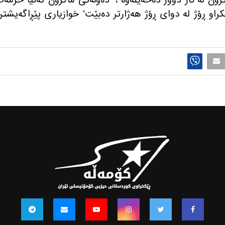
ۆن له‌ كار دوور ده‌خه‌ینه‌وه‌”، “ده‌وڵه‌تی ماكرۆن ته‌نیا خزمه‌
نكراو ڕۆژ له‌ دوای ڕۆژ هه‌ژارتر ده‌بێت” خوازیاری پێڕاگه‌یشت