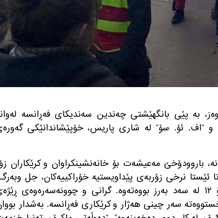
مانگی سه‌رماوه‌ز، به‌ پێی بانگهێشتی چه‌ندین سه‌ندیكای فه‌ڕانسه‌ له‌وانه
 و “اف. ئۆ. سۆ” له‌ شاری پاریس، خۆپێشاندانێكی گه‌وره‌
انه، باروودۆخێ مه‌عیشه‌ت بۆ خانه‌نشینكراوان و كرێكاران زۆ
بووه‌وته‌وه‌ و له‌ ساڵی ٢٠٢٠وه‌ تا ئێستا نرخی زۆربه‌ی پێداویستیه‌ خۆراكییه‌كان، جل وبه‌رگ
به‌نزین، گاز، به‌رق” و ئه‌وانی تر، ٢ بۆ ١٢ له‌ سه‌د به‌رز بووه‌ته‌وه‌. گرانی و چوونه‌سه‌ره‌وه‌ی ڕێژه
تووه‌ته‌ سه‌ر چینی هه‌ژار و كرێكاری فه‌ڕانسه‌. به‌شدار بووا