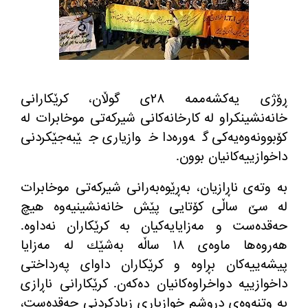
ڕۆژی یه‌كشه‌ممه‌ ٢٨ی گوڵان، كرێكارانی
خانه‌نشینكراو له‌ كارخانه‌كانی شیركه‌تی موخابرات له‌
كۆبوونه‌وه‌یه‌كی گه‌وره‌دا خوازیاری جێبه‌جێكردنی
داخوازییه‌كانیان بوون.
به‌ وته‌ی ناڕازیان، به‌ڕێوه‌به‌رانی شیركه‌تی موخابرات
له‌ سێ ساڵی كۆتایی پێش خانه‌نشینیه‌وه‌ هیچ
حه‌قده‌ست و مه‌زایایه‌كیان به‌ كرێكاران نه‌داوه‌.
هه‌روه‌ها ماوه‌ی ١٨ ساڵه‌ به‌شێك له‌ مه‌زایا
پیشه‌ییه‌كان بڕاوه‌ و كرێكاران داوای په‌رداختی
داخوازییه‌ دواخراوه‌كانیان ده‌كه‌ن. كرێكارانی ناڕازی
به‌ وتنه‌وه‌ی دروشم خوازیاری زیادكردنی حه‌قده‌ست،