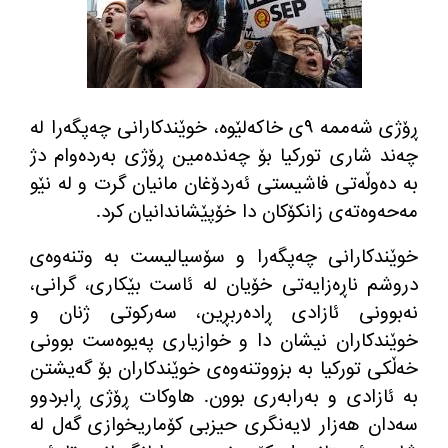
ڕۆژی شه‌ممه‌ ٩ی خاكه‌لێوه‌، خوێندكارانی چه‌پگه‌را له‌
چه‌ند شاری توركیا بۆ چه‌نده‌مین ڕۆژی به‌رده‌وام دژ
به‌ ده‌وڵه‌تی فاشیستی ئه‌ردۆغان مانیان گرت و له‌ نێو
مه‌حه‌وه‌ته‌ی زانكۆكان دا خۆپێشاندانیان كرد
.
خوێندكارانی چه‌پگه‌را و سۆسیالیست به‌ وتنه‌وه‌ی
دروشم ناڕه‌زایه‌تی خۆیان له‌ ئاست بێكاری، گرانی،
نه‌بوونی ئازادی ڕاده‌ربڕین، سه‌ركوتی ژنان و
خوێندكاران نیشان دا و خوازیاری په‌یوه‌ست بوونی
خه‌ڵكی توركیا به‌ بزووتنه‌وه‌ی خوێندكاران بۆ گه‌یشتن
به‌ ئازادی و به‌رابه‌ری بوون
.
هاوكات ڕۆژی ڕابردوو
سه‌دان هه‌زار لایه‌نگری حیزبی كۆماریخوازی گه‌ل له‌