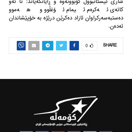
شاری ئیستانبوول كۆبوونه‌وه‌ و ڕایانگه‌یاند
:
تا ئه‌و
كاته‌ی ئه‌كره‌م ئیمام ئۆغڵوو و هه‌موو
ده‌ستبه‌سه‌ركراوان ئازاد ده‌كرێن درێژه‌ به‌ خۆپێشاندان
ئه‌ده‌ن
.
SHARE
0